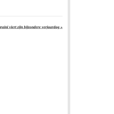
raini viert zijn bijzondere verjaardag
»