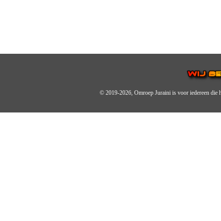
© 2019-2026, Omroep Juraini
is voor iedereen die 
OMROEP JURAINI IS EE
IS EEN BELANGRIJK OND
De zender richt zich op jonger
Wij brengen het nieuws uit de 
radiozender.
OMROEP JURAINI GAAT 