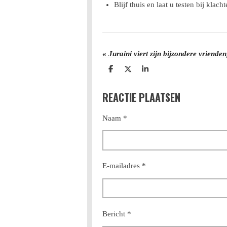
Blijf thuis en laat u testen bij klacht
«
Juraini viert zijn bijzondere vrienden
D
D
S
e
e
h
l
e
a
REACTIE PLAATSEN
e
l
r
n
e
Naam *
E-mailadres *
Bericht *