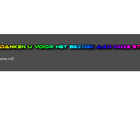
horen wil!
N VAN DE GROOTSTE EN POPULAIRSTE DIGITALE STREEKOMRO
ERDEEL VAN JURAINI RADIOHUIS NEDERLAND.
en, jongvolwassenen, volwassenen en we draaien vooral urban muziek als non-s
streek via radio en online. Via de website en onze nieuwsapp kun je ook online 
VERDER DAN ALLEEN RADIO.