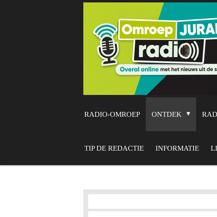
Ga
direct
naar
de
hoofdinhoud
RADIO-OMROEP
ONTDEK
RA
TIP DE REDACTIE
INFORMATIE
L