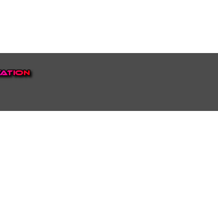
EP VOOR NEDERLAND EN
top.
luisteren naar onze