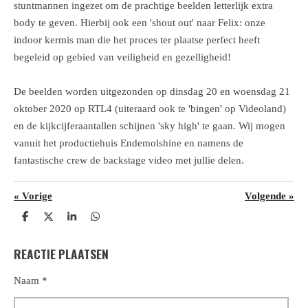
stuntmannen ingezet om de prachtige beelden letterlijk extra
body te geven. Hierbij ook een 'shout out' naar Felix: onze
indoor kermis man die het proces ter plaatse perfect heeft
begeleid op gebied van veiligheid en gezelligheid!
De beelden worden uitgezonden op dinsdag 20 en woensdag 21
oktober 2020 op RTL4 (uiteraard ook te 'bingen' op Videoland)
en de kijkcijferaantallen schijnen 'sky high' te gaan. Wij mogen
vanuit het productiehuis Endemolshine en namens de
fantastische crew de backstage video met jullie delen.
«
Vorige
Volgende
»
D
D
S
D
e
e
h
e
l
e
a
l
REACTIE PLAATSEN
e
l
r
e
n
e
n
Naam *