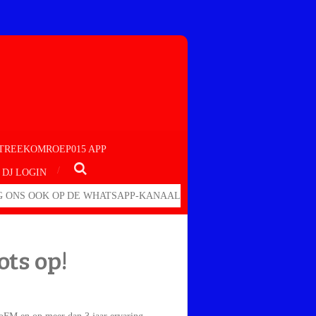
TREEKOMROEP015 APP
DJ LOGIN
 ONS OOK OP DE WHATSAPP-KANAAL
ots op!