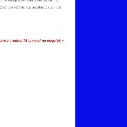
dioFM en op meer dan 3 jaar ervaring.
M doen we samen. Op aanstaande 28 juli
raini ParadiseFM is vanaf nu mogelijk
»