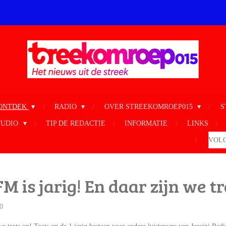
ONTDEK
RADIO
OVER STREEKOMROEP015
S
TUDIO
TIP DE REDACTIE
INFORMATIE
LINKS
VOLG
M is jarig! En daar zijn we tr
0