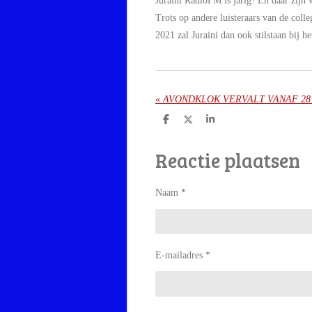
Juraini RadioFM is jarig! En daar zijn 
Trots op andere luisteraars van de coll
2021 zal Juraini dan ook stilstaan bij h
«
D
D
S
e
e
h
l
e
a
Reactie plaatsen
e
l
r
n
e
Naam *
E-mailadres *