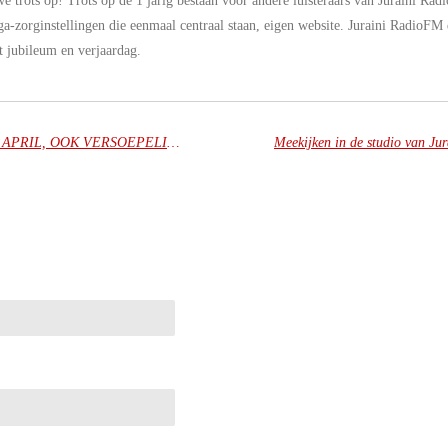
we trots op! Trots op de 1 jarig bestaan voor andere luisteraars van Juraini Ra
ega-zorginstellingen die eenmaal centraal staan, eigen website. Juraini RadioF
et jubileum en verjaardag.
AVONDKLOK VERVALT VANAF 28 APRIL, OOK VERSOEPELINGEN HORECA EN WINKELS
Meekijken in de studio van Ju