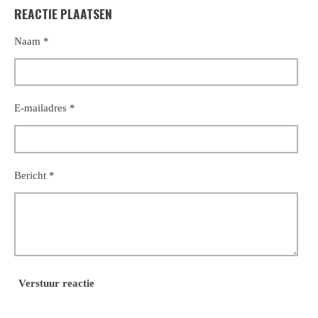
l
e
a
l
REACTIE PLAATSEN
e
l
r
e
n
e
n
Naam *
E-mailadres *
Bericht *
Verstuur reactie