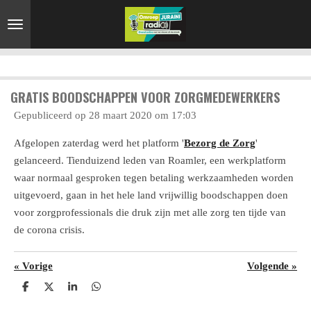
Ga
direct
naar
de
hoofdinhoud
GRATIS BOODSCHAPPEN VOOR ZORGMEDEWERKERS
Gepubliceerd op 28 maart 2020 om 17:03
Afgelopen zaterdag werd het platform '
Bezorg de Zorg
'
gelanceerd. Tienduizend leden van Roamler, een werkplatform
waar normaal gesproken tegen betaling werkzaamheden worden
uitgevoerd, gaan in het hele land vrijwillig boodschappen doen
voor zorgprofessionals die druk zijn met alle zorg ten tijde van
de corona crisis.
«
Vorige
Volgende
»
D
D
S
D
e
e
h
e