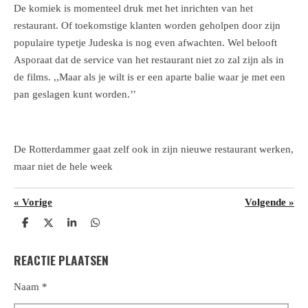
De komiek is momenteel druk met het inrichten van het
restaurant. Of toekomstige klanten worden geholpen door zijn
populaire typetje Judeska is nog even afwachten. Wel belooft
Asporaat dat de service van het restaurant niet zo zal zijn als in
de films. ,,Maar als je wilt is er een aparte balie waar je met een
pan geslagen kunt worden.’’
De Rotterdammer gaat zelf ook in zijn nieuwe restaurant werken,
maar niet de hele week
«
Vorige
Volgende
»
D
D
S
D
e
e
h
e
l
e
a
l
REACTIE PLAATSEN
e
l
r
e
n
e
n
Naam *