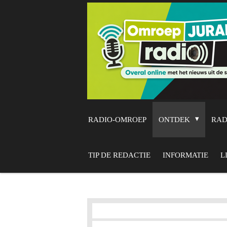
Ga
direct
naar
de
hoofdinhoud
RADIO-OMROEP
ONTDEK
RA
TIP DE REDACTIE
INFORMATIE
L