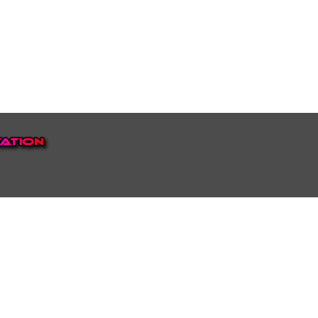
EP VOOR NEDERLAND EN
top.
luisteren naar onze