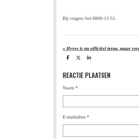
Bij vragen: bel 0800-13 51.
«
Hyves is nu officiëel terug, maar v
D
D
S
e
e
h
l
e
a
REACTIE PLAATSEN
e
l
r
n
e
Naam *
E-mailadres *