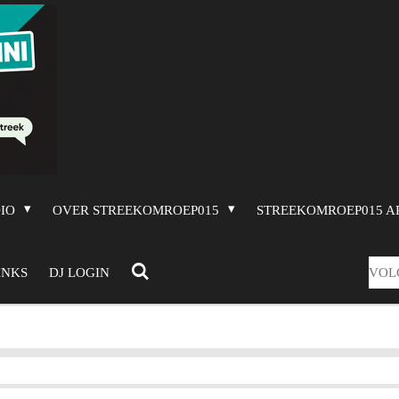
DIO
OVER STREEKOMROEP015
STREEKOMROEP015 A
VOL
INKS
DJ LOGIN