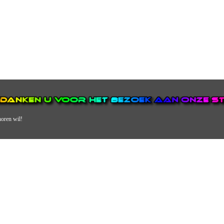
horen wil!
N VAN DE GROOTSTE EN POPULAIRSTE DIGITALE STREEKOMRO
ERDEEL VAN JURAINI RADIOHUIS NEDERLAND.
en, jongvolwassenen, volwassenen en we draaien vooral urban muziek als non-s
streek via radio en online. Via de website en onze nieuwsapp kun je ook online 