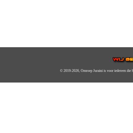
© 2019-2026, Omroep Juraini
is voor iedereen die 
OMROEP JURAINI IS EE
IS EEN BELANGRIJK OND
De zender richt zich op jonger
Wij brengen het nieuws uit de 
radiozender.