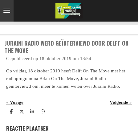
Ga
direct
naar
de
hoofdinhoud
JURAINI RADIO WERD GEÏNTERVIEWD DOOR DELFT ON
THE MOVE
Gepubliceerd op 18 oktober 2019 om 13:54
Op vrijdag 18 oktober 2019 heeft Delft On The Move met het
radioprogramma Brian On The Move, Juraini Radio
geïnterviewd om. meer te komen weten over Juraini Radio.
«
Vorige
Volgende
»
D
D
S
D
e
e
h
e
l
e
a
l
REACTIE PLAATSEN
e
l
r
e
n
e
n