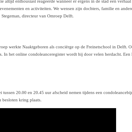
ie altijd enthousiast reageerde wanneer er ergens in de stad een verhaa
venementen en activiteiten. We wensen zijn dochters, familie en andere
m Stegeman, directeur van Omroep Delft.
ep werkte Naaktgeboren als conciërge op de Freinetschool in Delft. O
In het online condoleanceregister wordt hij door velen herdacht. Een leer
i tussen 20.00 en 20.45 uur afscheid nemen tijdens een condoleancebi
n besloten kring plaats.