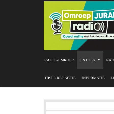
Ga
direct
naar
de
hoofdinhoud
RADIO-OMROEP
ONTDEK
RA
TIP DE REDACTIE
INFORMATIE
L