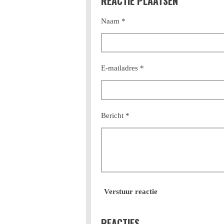
REACTIE PLAATSEN
n
e
Naam *
E-mailadres *
Bericht *
Verstuur reactie
REACTIES