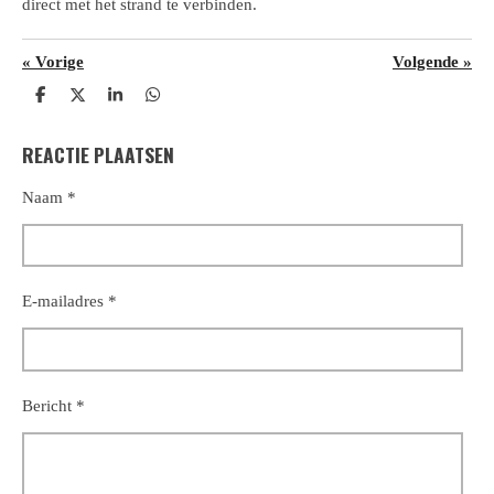
direct met het strand te verbinden.
«
Vorige
Volgende
»
D
D
S
D
e
e
h
e
l
e
a
l
REACTIE PLAATSEN
e
l
r
e
n
e
n
Naam *
E-mailadres *
Bericht *