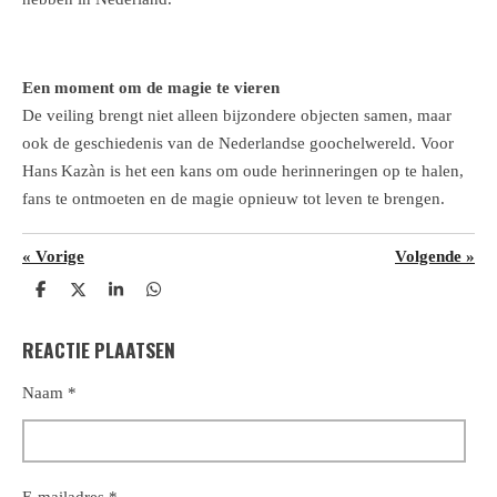
Een moment om de magie te vieren
De veiling brengt niet alleen bijzondere objecten samen, maar
ook de geschiedenis van de Nederlandse goochelwereld. Voor
Hans Kazàn is het een kans om oude herinneringen op te halen,
fans te ontmoeten en de magie opnieuw tot leven te brengen.
«
Vorige
Volgende
»
D
D
S
D
e
e
h
e
l
e
a
l
REACTIE PLAATSEN
e
l
r
e
n
e
n
Naam *