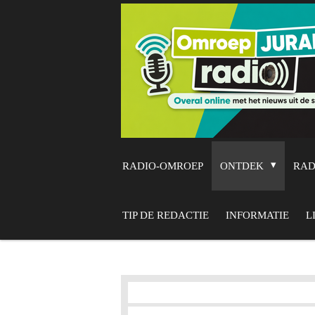
Ga
direct
naar
de
hoofdinhoud
RADIO-OMROEP
ONTDEK
RA
TIP DE REDACTIE
INFORMATIE
L