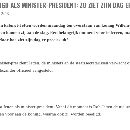
GD ALS MINISTER-PRESIDENT: ZO ZIET ZIJN DAG E
12:23
 van kabinet-Jetten worden maandag ten overstaan van koning Willem
t en kunnen zij aan de slag. Een belangrijk moment voor iedereen, 
aar hoe ziet zijn dag er precies uit?
er-president Jetten, de ministers en de staatssecretarissen verwacht 
exander officieel aangesteld.
t Jetten als minister-president. Vanaf dit moment is Rob Jetten de nieu
rissen voor aan de koning, waarna ook zij worden beëdigd.