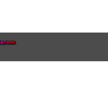
EP VOOR NEDERLAND EN
top.
luisteren naar onze