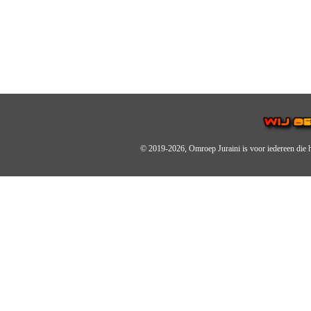
© 2019-2026, Omroep Juraini
is voor iedereen die 
OMROEP JURAINI IS EE
IS EEN BELANGRIJK OND
De zender richt zich op jonger
Wij brengen het nieuws uit de 
radiozender.