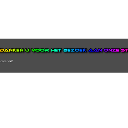
horen wil!
N VAN DE GROOTSTE EN POPULAIRSTE DIGITALE STREEKOMRO
ERDEEL VAN JURAINI RADIOHUIS NEDERLAND.
en, jongvolwassenen, volwassenen en we draaien vooral urban muziek als non-s
streek via radio en online. Via de website en onze nieuwsapp kun je ook online 