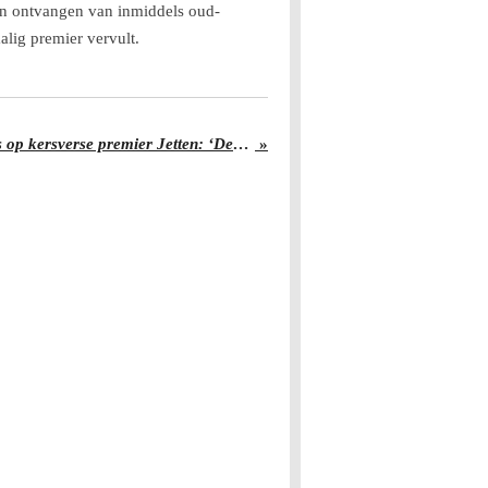
nden ontvangen van inmiddels oud-
alig premier vervult.
Burgemeester Pechtold trots op kersverse premier Jetten: ‘Deze jongen weet heel goed wat hij wil’
»