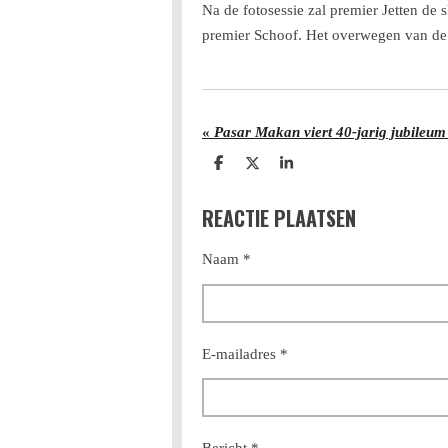
Na de fotosessie zal premier Jetten de
premier Schoof. Het overwegen van de sl
«
Pasar Makan viert 40-jarig jubileum
D
D
S
e
e
h
l
e
a
REACTIE PLAATSEN
e
l
r
n
e
Naam *
E-mailadres *