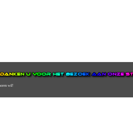
horen wil!
N VAN DE GROOTSTE EN POPULAIRSTE DIGITALE STREEKOMRO
ERDEEL VAN JURAINI RADIOHUIS NEDERLAND.
en, jongvolwassenen, volwassenen en we draaien vooral urban muziek als non-s