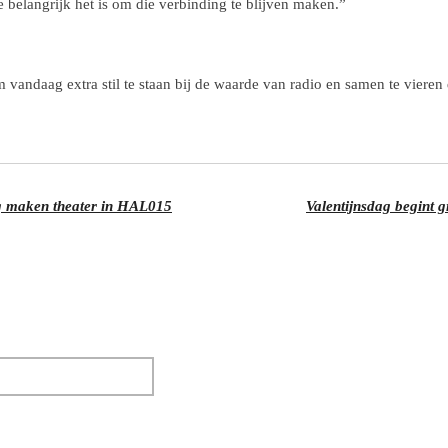
 belangrijk het is om die verbinding te blijven maken.”
m vandaag extra stil te staan bij de waarde van radio en samen te vieren
g maken theater in HAL015
Valentijnsdag begint gr