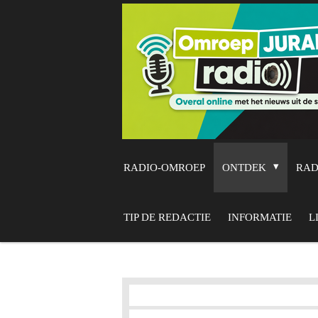
Ga
direct
naar
de
hoofdinhoud
RADIO-OMROEP
ONTDEK
RA
TIP DE REDACTIE
INFORMATIE
L