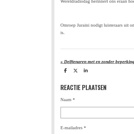
Wereldradiodag herinnert ons eraan hoe
Omroep Juraini nodigt luisteraars uit o
is.
«
Delftenaren met en zonder beperkin
D
D
S
e
e
h
l
e
a
REACTIE PLAATSEN
e
l
r
n
e
Naam *
E-mailadres *