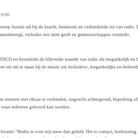
16:06
mroep Juraini stil bij de kracht, betekenis en verbindende rol van radio. 
amenbrengt, verhalen een stem geeft en gemeenschappen versterkt.
UNESCO en benadrukt de blijvende waarde van radio als toegankelijk 
nt om stil te staan bij de missie om inclusieve, toegankelijke en herk
 om mensen met elkaar te verbinden, ongeacht achtergrond, beperking of
m waar iedereen gehoord kan worden.
Juraini: “Radio is voor mij meer dan geluid. Het is contact, herkenning