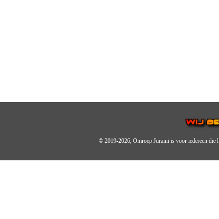
© 2019-2026, Omroep Juraini
is voor iedereen die 
OMROEP JURAINI IS EE
IS EEN BELANGRIJK OND
De zender richt zich op jonger