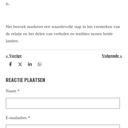
is.
Het bezoek markeert een waardevolle stap in het versterken van
de relatie en het delen van verhalen en tradities tussen beide
landen.
«
Vorige
Volgende
»
D
D
S
D
e
e
h
e
l
e
a
l
REACTIE PLAATSEN
e
l
r
e
n
e
n
Naam *
E-mailadres *