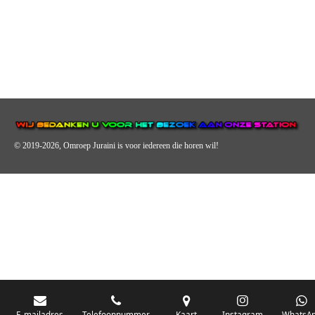
© 2019-2026, Omroep Juraini
is voor iedereen die horen wil!
OMROEP JURAINI IS EEN VAN DE GROOTSTE EN POPULAIRST
DIGITALE STREEKOMROEP VOOR NEDERLAND EN IS EEN
BELANGRIJK ONDERDEEL VAN JURAINI RADIOHUIS
NEDERLAND.
E-mailadres
Telefoonnummer
Kaart
Instagram
WhatsA