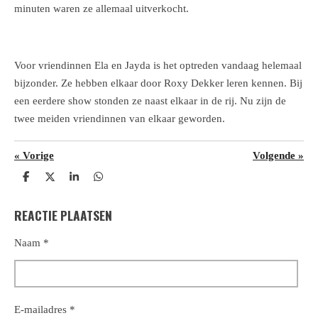
minuten waren ze allemaal uitverkocht.
Voor vriendinnen Ela en Jayda is het optreden vandaag helemaal
bijzonder. Ze hebben elkaar door Roxy Dekker leren kennen. Bij
een eerdere show stonden ze naast elkaar in de rij. Nu zijn de
twee meiden vriendinnen van elkaar geworden.
«
Vorige
Volgende
»
D
D
S
D
e
e
h
e
l
e
a
l
REACTIE PLAATSEN
e
l
r
e
n
e
n
Naam *
E-mailadres *