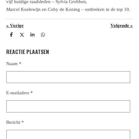
vijf huidige raadsleden – Sylvia Grobben,
Marcel Koelewijn en Coby de Koning – ontbreken in de top 10.
«
Vorige
Volgende
»
D
D
S
D
e
e
h
e
l
e
a
l
REACTIE PLAATSEN
e
l
r
e
n
e
n
Naam *
E-mailadres *
Bericht *