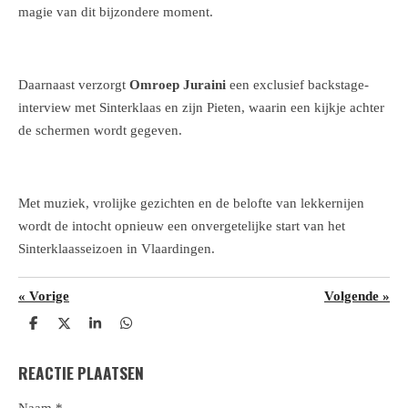
magie van dit bijzondere moment.
Daarnaast verzorgt
Omroep Juraini
een exclusief backstage-
interview met Sinterklaas en zijn Pieten, waarin een kijkje achter
de schermen wordt gegeven.
Met muziek, vrolijke gezichten en de belofte van lekkernijen
wordt de intocht opnieuw een onvergetelijke start van het
Sinterklaasseizoen in Vlaardingen.
«
Vorige
Volgende
»
D
D
S
D
e
e
h
e
l
e
a
l
REACTIE PLAATSEN
e
l
r
e
n
e
n
Naam *