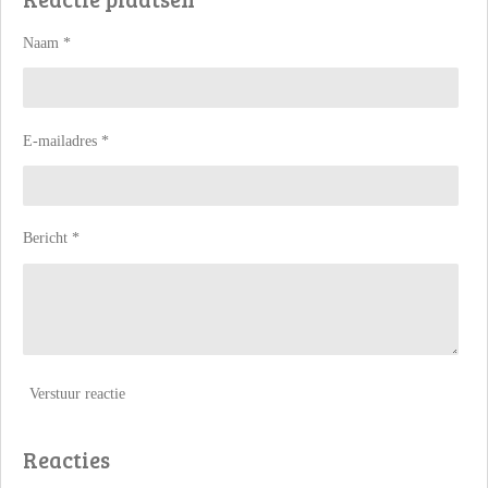
n
e
n
Naam *
E-mailadres *
Bericht *
Verstuur reactie
Reacties