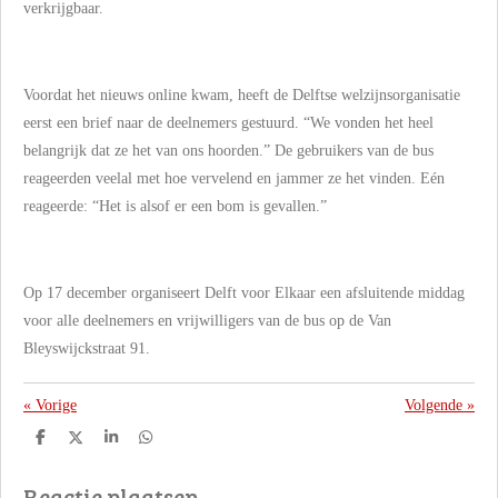
verkrijgbaar.
Voordat het nieuws online kwam, heeft de Delftse welzijnsorganisatie
eerst een brief naar de deelnemers gestuurd. “We vonden het heel
belangrijk dat ze het van ons hoorden.” De gebruikers van de bus
reageerden veelal met hoe vervelend en jammer ze het vinden. Eén
reageerde: “Het is alsof er een bom is gevallen.”
Op 17 december organiseert Delft voor Elkaar een afsluitende middag
voor alle deelnemers en vrijwilligers van de bus op de Van
Bleyswijckstraat 91.
«
Vorige
Volgende
»
D
D
S
D
e
e
h
e
l
e
a
l
Reactie plaatsen
e
l
r
e