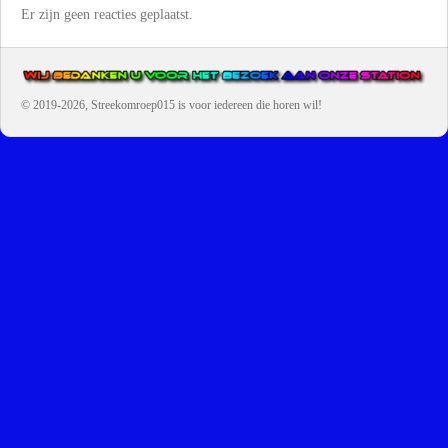
Er zijn geen reacties geplaatst.
© 2019-2026, Streekomroep015
is voor iedereen die horen wil!
OMROEP JURAINI IS EEN VAN DE GROOTSTE EN POPULAIRST
DIGITALE STREEKOMROEP VOOR NEDERLAND EN IS EEN
BELANGRIJK ONDERDEEL VAN JURAINI RADIOHUIS
NEDERLAND.
De zender richt zich op jongeren, jongvolwassenen, volwassenen en we draa
vooral urban muziek als non-stop.
Wij brengen het nieuws uit de streek via radio en online. Via de website en
onze nieuwsapp kun je ook online luisteren naar onze radiozender.