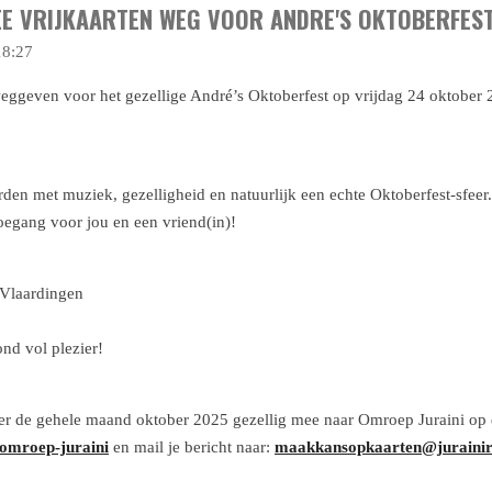
EE VRIJKAARTEN WEG VOOR ANDRE'S OKTOBERFEST
18:27
eggeven voor het gezellige André’s Oktoberfest op vrijdag 24 oktober 2
rden met muziek, gezelligheid en natuurlijk een echte Oktoberfest-sfeer.
oegang voor jou en een vriend(in)!
 Vlaardingen
nd vol plezier!
ter de gehele maand oktober 2025 gezellig mee naar Omroep Juraini op
omroep-juraini
en mail je bericht naar:
maakkansopkaarten@jurainir