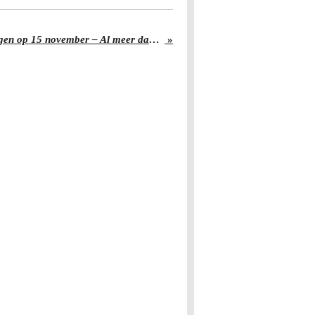
Sinterklaasintocht Vlaardingen op 15 november – Al meer dan 50 jaar een feest voor de hele regio
»