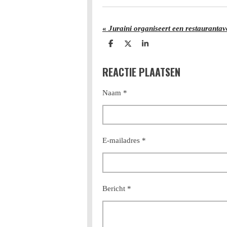
«
Juraini organiseert een restauranta
D
D
S
e
e
h
l
e
a
REACTIE PLAATSEN
e
l
r
n
e
Naam *
E-mailadres *
Bericht *