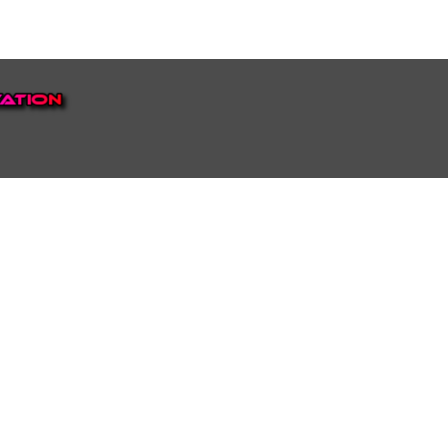
EP VOOR NEDERLAND EN
top.
luisteren naar onze
 ons eigen Omroep Juraini TV