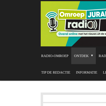
Ga
direct
naar
de
hoofdinhoud
RADIO-OMROEP
ONTDEK
RA
TIP DE REDACTIE
INFORMATIE
L