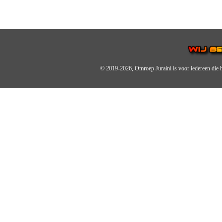
© 2019-2026, Omroep Juraini
is voor iedereen die 
OMROEP JURAINI IS EE
IS EEN BELANGRIJK OND
De zender richt zich op jonger
Wij brengen het nieuws uit de 
radiozender.
OMROEP JURAINI GAAT 
Zo zijn we online zeer actief,
en de Omroep Juraini App.