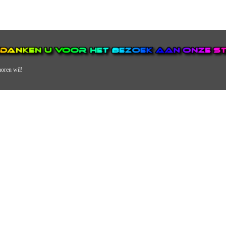
horen wil!
N VAN DE GROOTSTE EN POPULAIRSTE DIGITALE STREEKOMRO
ERDEEL VAN JURAINI RADIOHUIS NEDERLAND.
en, jongvolwassenen, volwassenen en we draaien vooral urban muziek als non-s
streek via radio en online. Via de website en onze nieuwsapp kun je ook online 
VERDER DAN ALLEEN RADIO.
 vergeet ons niet te volgen op Instagram, Facebook en Twitter. Ook hebben we