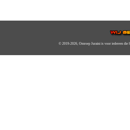
© 2019-2026, Omroep Juraini
is voor iedereen die 
OMROEP JURAINI IS EE
IS EEN BELANGRIJK OND
De zender richt zich op jonger
Wij brengen het nieuws uit de 
radiozender.
OMROEP JURAINI GAAT 
Zo zijn we online zeer actief,
en de Omroep Juraini App.