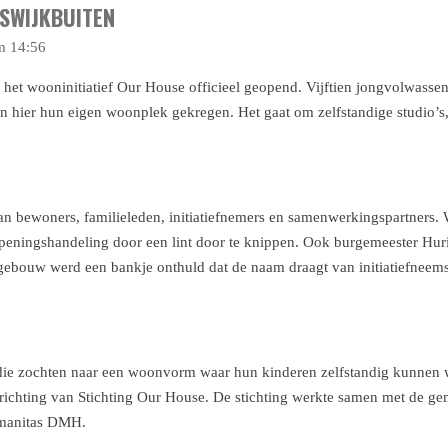
SWIJKBUITEN
m 14:56
g het wooninitiatief Our House officieel geopend. Vijftien jongvolwasse
n hier hun eigen woonplek gekregen. Het gaat om zelfstandige studio’s
van bewoners, familieleden, initiatiefnemers en samenwerkingspartners.
openingshandeling door een lint door te knippen. Ook burgemeester Hu
et gebouw werd een bankje onthuld dat de naam draagt van initiatiefneem
ers die zochten naar een woonvorm waar hun kinderen zelfstandig kunnen
prichting van Stichting Our House. De stichting werkte samen met de g
umanitas DMH.