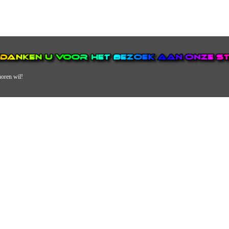
horen wil!
N VAN DE GROOTSTE EN POPULAIRSTE DIGITALE STREEKOMRO
ERDEEL VAN JURAINI RADIOHUIS NEDERLAND.
en, jongvolwassenen, volwassenen en we draaien vooral urban muziek als non-s
streek via radio en online. Via de website en onze nieuwsapp kun je ook online 
VERDER DAN ALLEEN RADIO.
 vergeet ons niet te volgen op Instagram, Facebook en Twitter. Ook hebben we