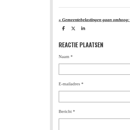
«
D
D
S
e
e
h
l
e
a
REACTIE PLAATSEN
e
l
r
n
e
Naam *
E-mailadres *
Bericht *