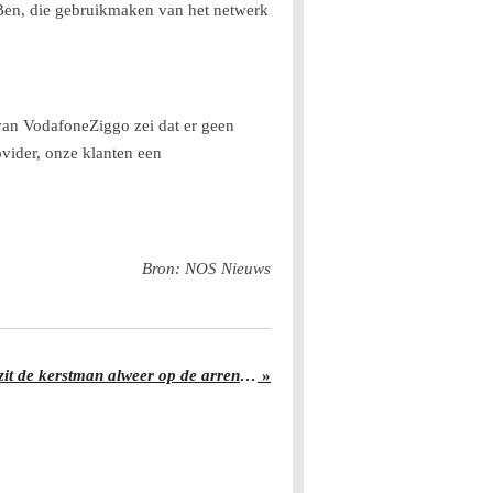
Ben, die gebruikmaken van het netwerk
van VodafoneZiggo zei dat er geen
ovider, onze klanten een
Bron: NOS Nieuws
In tuincentrum Zoetermeer zit de kerstman alweer op de arrenslee
»