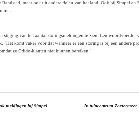
andstad, maar ook uit andere delen van het land. Ook bij
Simpel
en
n toe.
stijging van het aantal storingsmeldingen te zien. Een woordvoerder 
k. "Het komt vaker voor dat wanneer er een storing is bij een andere pr
 omdat ze Odido-klanten niet kunnen bereiken."
Storing mobiel netwerk van Odido, ook meldingen bij Simpel en Ben