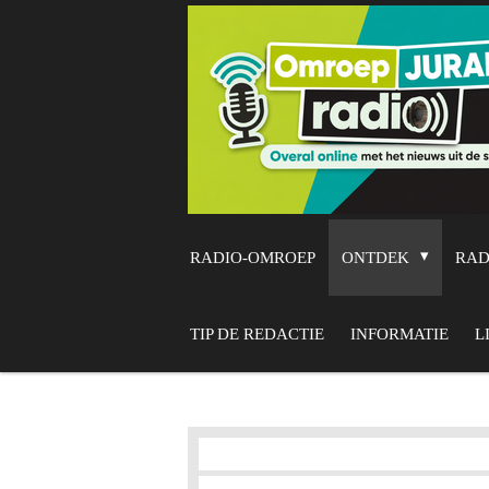
Ga
direct
naar
de
hoofdinhoud
RADIO-OMROEP
ONTDEK
RA
TIP DE REDACTIE
INFORMATIE
L