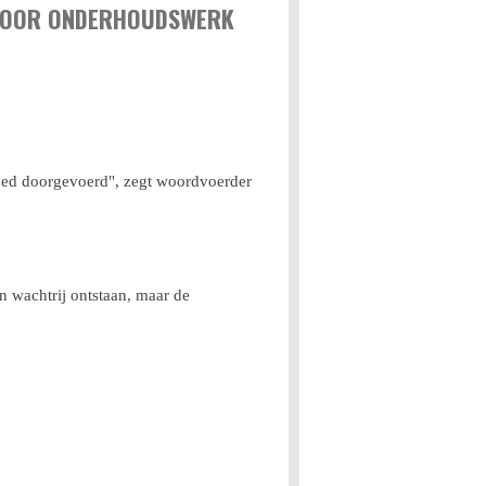
N DOOR ONDERHOUDSWERK
oed doorgevoerd", zegt woordvoerder
en wachtrij ontstaan, maar de