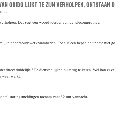
VAN ODIDO LIJKT TE ZIJN VERHOLPEN, ONTSTAA
10:22
jn verholpen. Dat zegt een woordvoerder van de telecomprovider.
htelijke onderhoudswerkzaamheden. Toen is een bepaalde update niet g
iet direct duidelijk. "De diensten lijken nu terug te keren. Wel kan er e
es weer werkt."
 aantal storingsmeldingen
toenam
vanaf 2 uur vannacht.