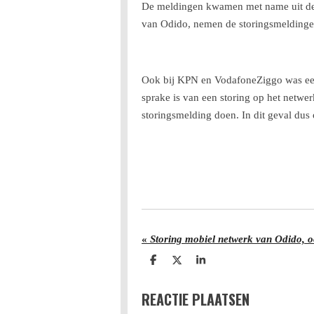
De meldingen kwamen met name uit de R
van Odido, nemen de storingsmeldinge
Ook bij KPN en VodafoneZiggo was een 
sprake is van een storing op het netwer
storingsmelding doen. In dit geval dus
«
D
D
S
e
e
h
l
e
a
REACTIE PLAATSEN
e
l
r
n
e