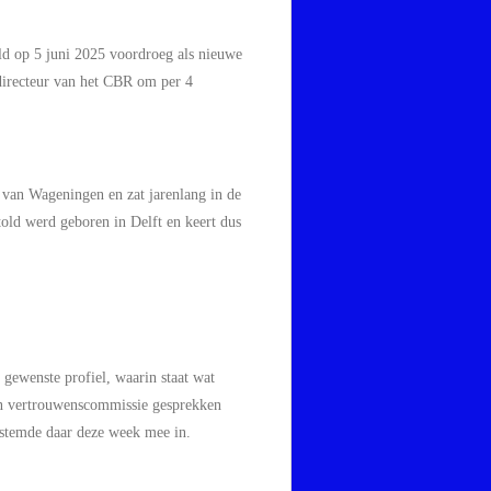
ld op 5 juni 2025 voordroeg als nieuwe
directeur van het CBR om per 4
 van Wageningen en zat jarenlang in de
old werd geboren in Delft en keert dus
ewenste profiel, waarin staat wat
een vertrouwenscommissie gesprekken
 stemde daar deze week mee in.