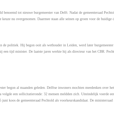
old benoemd tot nieuwe burgemeester van Delft. Nadat de gemeenteraad Pechto
ze keuze nu overgenomen. Daarmee staan alle seinen op groen voor de huidige 
n de politiek. Hij begon ooit als wethouder in Leiden, werd later burgemeester
en tijd minister. De laatste jaren werkte hij als directeur van het CBR. Pecht
ster begon al maanden geleden. Delftse inwoners mochten meedenken over het g
a volgde een sollicitatieronde: 32 mensen meldden zich. Uiteindelijk voerde 
5 juni koos de gemeenteraad Pechtold als voorkeurskandidaat. De ministerraad