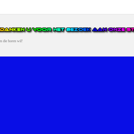
en die horen wil!
N VAN DE GROOTSTE EN POPULAIRSTE DIGITALE STREEKOMRO
ERDEEL VAN JURAINI RADIOHUIS NEDERLAND.
en, jongvolwassenen, volwassenen en we draaien vooral urban muziek als non-s
streek via radio en online. Via de website en onze nieuwsapp kun je ook online 
VERDER DAN ALLEEN RADIO.