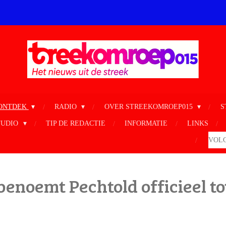
ONTDEK
RADIO
OVER STREEKOMROEP015
S
TUDIO
TIP DE REDACTIE
INFORMATIE
LINKS
VOLG
enoemt Pechtold officieel to