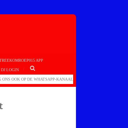
TREEKOMROEP015 APP
DJ LOGIN
 ONS OOK OP DE WHATSAPP-KANAAL
t