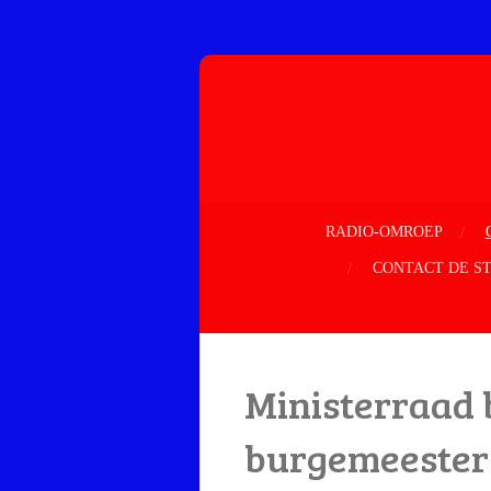
Ga
direct
naar
de
hoofdinhoud
RADIO-OMROEP
CONTACT DE S
Ministerraad b
burgemeester