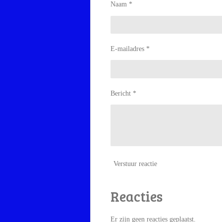
Naam *
E-mailadres *
Bericht *
Verstuur reactie
Reacties
Er zijn geen reacties geplaatst.