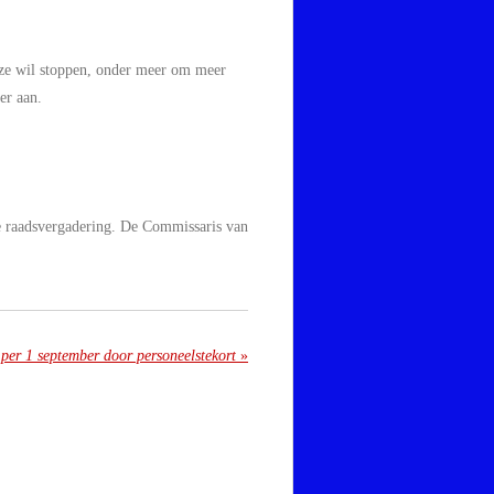
t ze wil stoppen, onder meer om meer
er aan.
le raadsvergadering. De Commissaris van
 per 1 september door personeelstekort
»