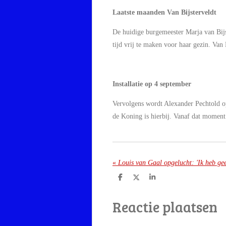
Laatste maanden Van Bijsterveldt
De huidige burgemeester Marja van Bijst
tijd vrij te maken voor haar gezin. Van
Installatie op 4 september
Vervolgens wordt Alexander Pechtold op
de Koning is hierbij. Vanaf dat moment 
«
Louis van Gaal opgelucht: 'Ik heb gee
D
D
S
e
e
h
l
e
a
Reactie plaatsen
e
l
r
n
e