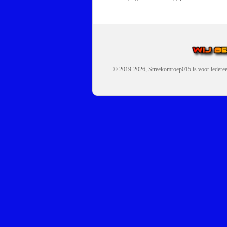
© 2019-2026, Streekomroep015
is voor iedere
OMROEP JURAINI IS EE
IS EEN BELANGRIJK OND
De zender richt zich op jonger
Wij brengen het nieuws uit de 
radiozender.
OMROEP JURAINI GAAT 