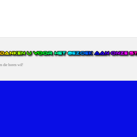
en die horen wil!
N VAN DE GROOTSTE EN POPULAIRSTE DIGITALE STREEKOMRO
ERDEEL VAN JURAINI RADIOHUIS NEDERLAND.
en, jongvolwassenen, volwassenen en we draaien vooral urban muziek als non-s