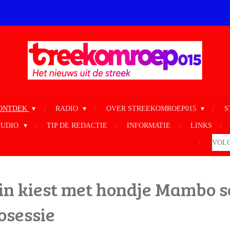
ONTDEK
RADIO
OVER STREEKOMROEP015
S
TUDIO
TIP DE REDACTIE
INFORMATIE
LINKS
VOLG
zin kiest met hondje Mambo
osessie