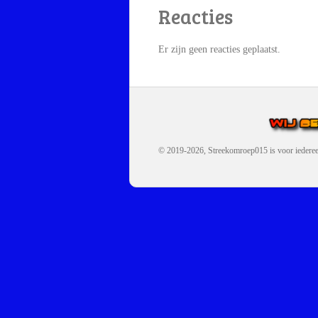
Reacties
Er zijn geen reacties geplaatst.
© 2019-2026, Streekomroep015
is voor iedere
OMROEP JURAINI IS EE
IS EEN BELANGRIJK OND
De zender richt zich op jonger