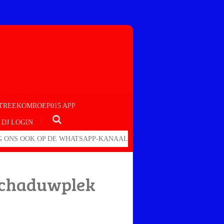
TREEKOMROEP015 APP
DJ LOGIN
 ONS OOK OP DE WHATSAPP-KANAAL
 schaduwplek