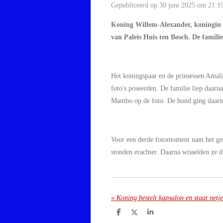
Gepubliceerd op 30 juni 2025 om 21:1
Koning Willem-Alexander, koningin 
van Paleis Huis ten Bosch. De fami
Het koningspaar en de prinsessen Amali
foto's poseerden. De familie liep daar
Mambo op de foto. De hond ging daarna
Voor een derde fotomoment nam het gez
stonden erachter. Daarna wisselden ze d
«
Koning bestelt kapsalon en staat netjes
D
D
S
e
e
h