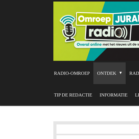
Ga
direct
naar
de
hoofdinhoud
RADIO-OMROEP
ONTDEK
RA
TIP DE REDACTIE
INFORMATIE
L