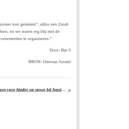
zomer kon genieten”, aldus een Zarah
doen, en we waren erg blij met de
 evenementen te organiseren.”
Door: Bar S
BRON: Omroep Juraini
Festivalgangers op A10 zorgen voor hinder op spoor bij Amsterdam RAI
»