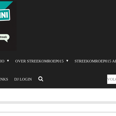
DIO
OVER STREEKOMROEP015
STREEKOMROEP015 A
VOL
INKS
DJ LOGIN