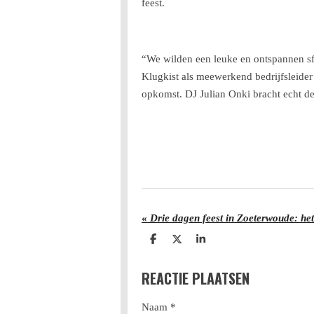
feest.
“We wilden een leuke en ontspannen s
Klugkist als meewerkend bedrijfsleider
opkomst. DJ Julian Onki bracht echt de
«
Drie dagen feest in Zoeterwoude: het
D
D
S
e
e
h
l
e
a
REACTIE PLAATSEN
e
l
r
n
e
Naam *