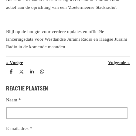
actief aan de oprichting van een 'Zoetermeerse Stadsradio'.
Blijf op de hoogte voor verdere updates en officiële
lanceringsdata voor Westlandse Juraini Radio en Haagse Juraini
Radio in de komende maanden.
«
Vorige
Volgende
»
D
D
S
D
e
e
h
e
l
e
a
l
REACTIE PLAATSEN
e
l
r
e
n
e
n
Naam *
E-mailadres *