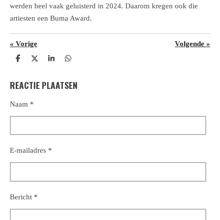
werden heel vaak geluisterd in 2024. Daarom kregen ook die
artiesten een Buma Award.
«
Vorige
Volgende
»
D
D
S
D
e
e
h
e
l
e
a
l
REACTIE PLAATSEN
e
l
r
e
n
e
n
Naam *
E-mailadres *
Bericht *