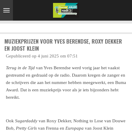
Ga
direct
naar
de
hoofdinhoud
MUZIEKPRIJZEN VOOR YVES BERENDSE, ROXY DEKKER
EN JOOST KLEIN
Gepubliceerd op 4 juni 2025 om 07:51
Terug in de Tijd
van Yves Berendse werd vorig jaar het vaakst
gestreamd en gedraaid op de radio. Daarom kregen de zanger en
de schrijvers die aan het nummer hebben meegewerkt, een Buma
Award. Dat is een muziekprijs voor als je iets bijzonders hebt
bereikt.
Ook
Sugardaddy
van Roxy Dekker, Nothing to Lose van Douwe
Bob,
Pretty Girls
van Frenna en
Europapa
van Joost Klein