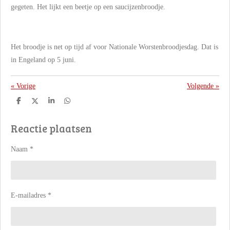
gegeten. Het lijkt een beetje op een saucijzenbroodje.
Het broodje is net op tijd af voor Nationale Worstenbroodjesdag. Dat is
in Engeland op 5 juni.
«
Vorige
Volgende
»
D
D
S
D
e
e
h
e
l
e
a
l
Reactie plaatsen
e
l
r
e
n
e
n
Naam *
E-mailadres *