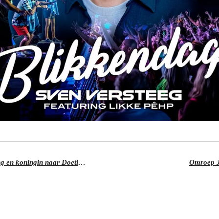
Viering Koningsdag gaat door, koning en koningin naar Doetinchem
Omroep J