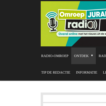
Ga
direct
naar
de
hoofdinhoud
RADIO-OMROEP
ONTDEK
RA
TIP DE REDACTIE
INFORMATIE
L