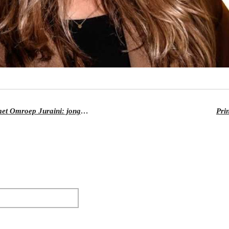
Get A Grip Media bundelt krachten met Omroep Juraini: jongeren een stem geven in de regio
Pri