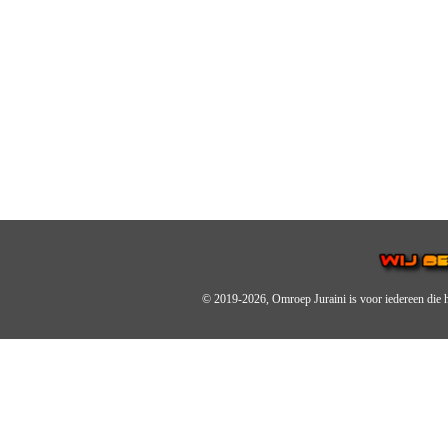
© 2019-2026, Omroep Juraini
is voor iedereen die 
OMROEP JURAINI IS EE
IS EEN BELANGRIJK OND
De zender richt zich op jonger