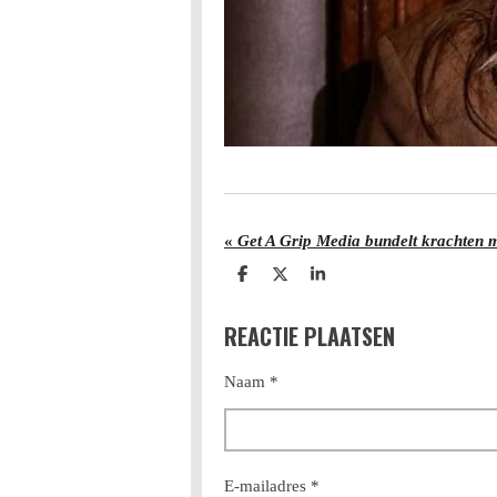
«
D
D
S
e
e
h
l
e
a
REACTIE PLAATSEN
e
l
r
n
e
Naam *
E-mailadres *