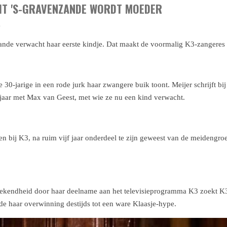
UIT 'S-GRAVENZANDE WORDT MOEDER
1
zande verwacht haar eerste kindje. Dat maakt de voormalig K3-zangeres
de 30-jarige in een rode jurk haar zwangere buik toont. Meijer schrijft bi
 jaar met Max van Geest, met wie ze nu een kind verwacht.
n bij K3, na ruim vijf jaar onderdeel te zijn geweest van de meidengroep
bekendheid door haar deelname aan het televisieprogramma K3 zoekt K3
de haar overwinning destijds tot een ware Klaasje-hype.