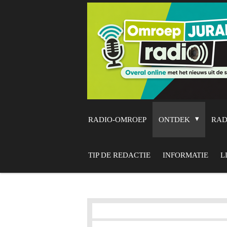
Ga
direct
naar
de
hoofdinhoud
RADIO-OMROEP
ONTDEK
RA
TIP DE REDACTIE
INFORMATIE
L