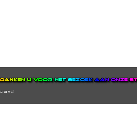
horen wil!
N VAN DE GROOTSTE EN POPULAIRSTE DIGITALE STREEKOMRO
ERDEEL VAN JURAINI RADIOHUIS NEDERLAND.
en, jongvolwassenen, volwassenen en we draaien vooral urban muziek als non-s