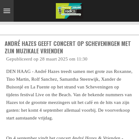
Ga
direct
naar
de
hoofdinhoud
ANDRÉ HAZES GEEFT CONCERT OP SCHEVENINGEN MET
ZIJN MUZIKALE VRIENDEN
Gepubliceerd op 28 maart 2025 om 11:30
DEN HAAG - André Hazes treedt samen met grote zus Roxanne,
Tino Martin, Rolf Sanchez, Samantha Steenwijk, Xander de
Buisonjé en La Fuente op het strand van Scheveningen op
tijdens festival Live on the Beach. Van de bekende nummers van
Hazes tot de grootste meezingers uit het café en de hits van zijn
gasten: het komt 4 september allemaal voorbij. De voorverkoop
start aanstaande vrijdag.
Op 4 september vindt het concert
André Hazes & Vrienden -