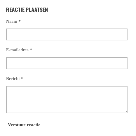
l
e
a
l
REACTIE PLAATSEN
e
l
r
e
n
e
n
Naam *
E-mailadres *
Bericht *
Verstuur reactie