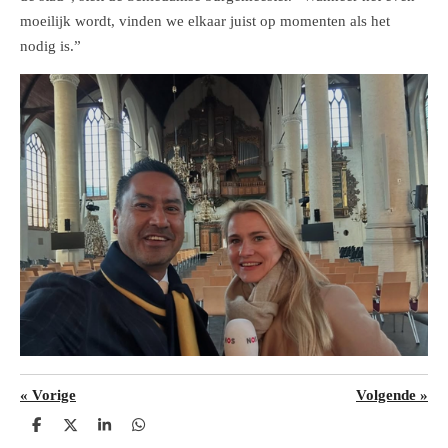
moeilijk wordt, vinden we elkaar juist op momenten als het
nodig is.”
«
Vorige
Volgende
»
D
D
S
D
e
e
h
e