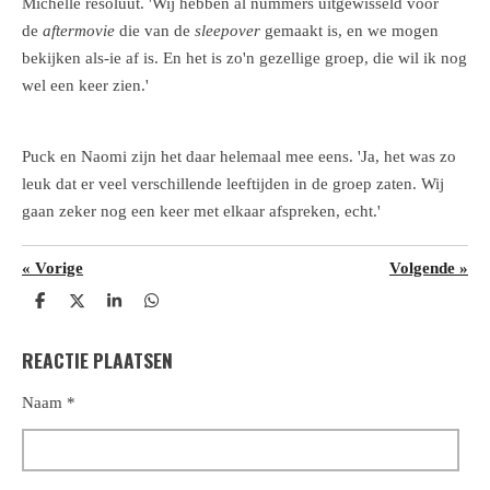
Michelle resoluut. 'Wij hebben al nummers uitgewisseld voor
de
aftermovie
die van de
sleepover
gemaakt is, en we mogen
bekijken als-ie af is. En het is zo'n gezellige groep, die wil ik nog
wel een keer zien.'
Puck en Naomi zijn het daar helemaal mee eens. 'Ja, het was zo
leuk dat er veel verschillende leeftijden in de groep zaten. Wij
gaan zeker nog een keer met elkaar afspreken, echt.'
«
Vorige
Volgende
»
D
D
S
D
e
e
h
e
l
e
a
l
REACTIE PLAATSEN
e
l
r
e
n
e
n
Naam *