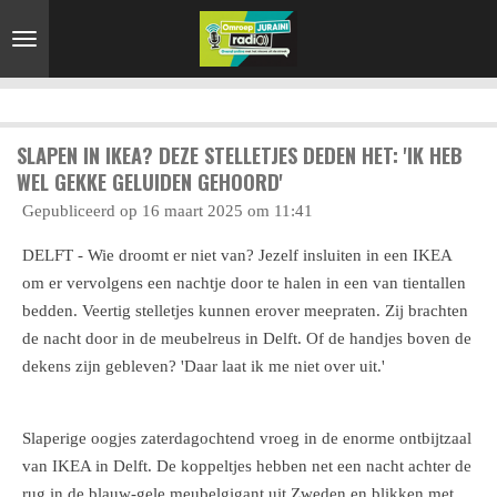
Ga
direct
naar
de
hoofdinhoud
SLAPEN IN IKEA? DEZE STELLETJES DEDEN HET: 'IK HEB
WEL GEKKE GELUIDEN GEHOORD'
Gepubliceerd op 16 maart 2025 om 11:41
DELFT - Wie droomt er niet van? Jezelf insluiten in een IKEA
om er vervolgens een nachtje door te halen in een van tientallen
bedden. Veertig stelletjes kunnen erover meepraten. Zij brachten
de nacht door in de meubelreus in Delft. Of de handjes boven de
dekens zijn gebleven? 'Daar laat ik me niet over uit.'
Slaperige oogjes zaterdagochtend vroeg in de enorme ontbijtzaal
van IKEA in Delft. De koppeltjes hebben net een nacht achter de
rug in de blauw-gele meubelgigant uit Zweden en blikken met