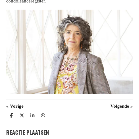
condoleanceregister.
«
Vorige
Volgende
»
D
D
S
D
e
e
h
e
l
e
a
l
REACTIE PLAATSEN
e
l
r
e
n
e
n