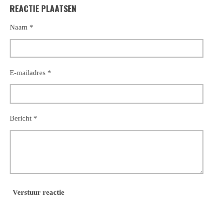
REACTIE PLAATSEN
e
l
r
e
n
e
n
Naam *
E-mailadres *
Bericht *
Verstuur reactie