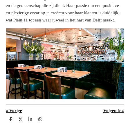
en de gemeenschap die zij dient. Haar passie om een ​​positieve
en plezierige ervaring te creëren voor haar klanten is duidelijk,
wat Plein 11 tot een waar juweel in het hart van Delft maakt.
«
Vorige
Volgende
»
D
D
S
D
e
e
h
e
l
e
a
l