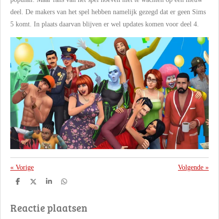
deel. De makers van het spel hebben namelijk gezegd dat er geen Sims
5 komt. In plaats daarvan blijven er wel updates komen voor deel 4.
«
Vorige
Volgende
»
D
D
S
D
e
e
h
e
l
e
a
l
Reactie plaatsen
e
l
r
e
n
e
n