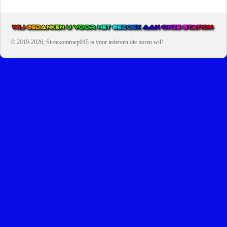
© 2019-2026, Streekomroep015
is voor iedereen die horen wil!
OMROEP JURAINI IS EEN VAN DE GROOTSTE EN POPULAIRST
DIGITALE STREEKOMROEP VOOR NEDERLAND EN IS EEN
BELANGRIJK ONDERDEEL VAN JURAINI RADIOHUIS
NEDERLAND.
De zender richt zich op jongeren, jongvolwassenen, volwassenen en we draa
vooral urban muziek als non-stop.
Wij brengen het nieuws uit de streek via radio en online. Via de website en
onze nieuwsapp kun je ook online luisteren naar onze radiozender.