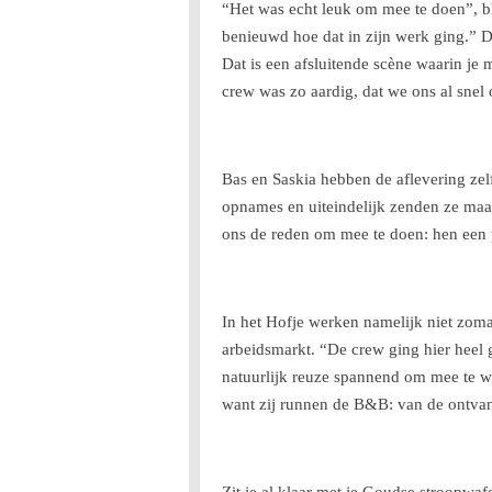
“Het was echt leuk om mee te doen”, b
benieuwd hoe dat in zijn werk ging.” 
Dat is een afsluitende scène waarin je 
crew was zo aardig, dat we ons al sne
Bas en Saskia hebben de aflevering ze
opnames en uiteindelijk zenden ze maa
ons de reden om mee te doen: hen een
In het Hofje werken namelijk niet zom
arbeidsmarkt. “De crew ging hier heel
natuurlijk reuze spannend om mee te w
want zij runnen de B&B: van de ontvan
Zit je al klaar met je Goudse stroopwa