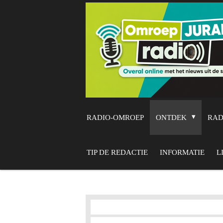
Ga
direct
naar
de
hoofdinhoud
RADIO-OMROEP
ONTDEK
RA
TIP DE REDACTIE
INFORMATIE
L