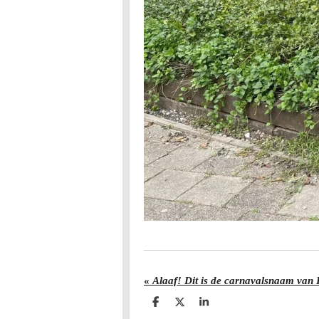
«
Alaaf! Dit is de carnavalsnaam van D
D
D
S
e
e
h