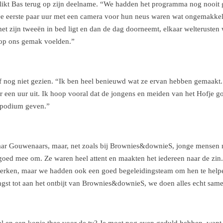
likt Bas terug op zijn deelname. “We hadden het programma nog nooit
De eerste paar uur met een camera voor hun neus waren wat ongemakkelij
met zijn tweeën in bed ligt en dan de dag doorneemt, elkaar welterusten 
l op ons gemak voelden.”
lf nog niet gezien. “Ik ben heel benieuwd wat ze ervan hebben gemaakt.
r een uur uit. Ik hoop vooral dat de jongens en meiden van het Hofje 
 podium geven.”
aar Gouwenaars, maar, net zoals bij Brownies&downieS, jonge mensen m
 goed mee om. Ze waren heel attent en maakten het iedereen naar de zi
erken, maar we hadden ook een goed begeleidingsteam om hen te helpen
gst tot aan het ontbijt van Brownies&downieS, we doen alles echt sam
fel en een kopje thee voor de tv? Je moet nog even geduld hebben, want