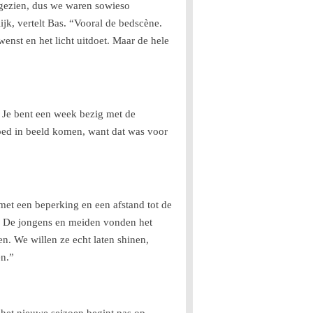
 gezien, dus we waren sowieso
k, vertelt Bas. “Vooral de bedscène.
wenst en het licht uitdoet. Maar de hele
 Je bent een week bezig met de
goed in beeld komen, want dat was voor
et een beperking en een afstand tot de
n. De jongens en meiden vonden het
. We willen ze echt laten shinen,
en.”
 het nieuwe seizoen begint pas op