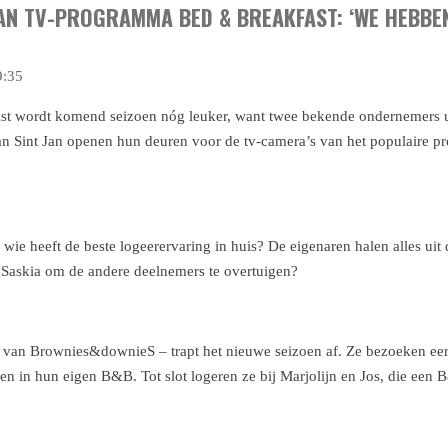
AN TV-PROGRAMMA BED & BREAKFAST: ‘WE HEBBEN
9:35
st wordt komend seizoen nóg leuker, want twee bekende ondernemers 
n Sint Jan openen hun deuren voor de tv-camera’s van het populair
wie heeft de beste logeerervaring in huis? De eigenaren halen alles uit
n Saskia om de andere deelnemers te overtuigen?
an Brownies&downieS – trapt het nieuwe seizoen af. Ze bezoeken eer
n in hun eigen B&B. Tot slot logeren ze bij Marjolijn en Jos, die een