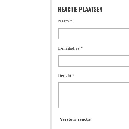
l
e
a
REACTIE PLAATSEN
e
l
r
n
e
Naam *
E-mailadres *
Bericht *
Verstuur reactie