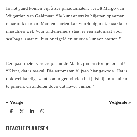
In het pand komen vijf à zes pinautomaten, vertelt Margo van
Wijgerden van Geldmaat. “Je kunt er straks biljetten opnemen,
maar ook storten. Munten storten kan voorlopig niet, maar later
misschien wel. Voor ondernemers staat er een automaat voor
sealbags, waar zij hun briefgeld en munten kunnen storten.”
Een paar meter verderop, aan de Markt, pin en stort je toch al?
“Klopt, dat is toeval. Die automaten blijven hier gewoon. Het is
ook wel handig, want sommigen vinden het juist fijn om buiten
te pinnen, en anderen doen dat liever binnen.”
«
Vorige
Volgende
»
D
D
S
D
e
e
h
e
l
e
a
l
REACTIE PLAATSEN
e
l
r
e
n
e
n