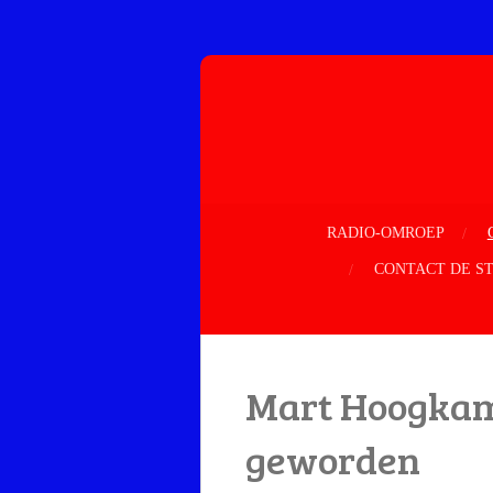
Ga
direct
naar
de
hoofdinhoud
RADIO-OMROEP
CONTACT DE S
Mart Hoogkame
geworden