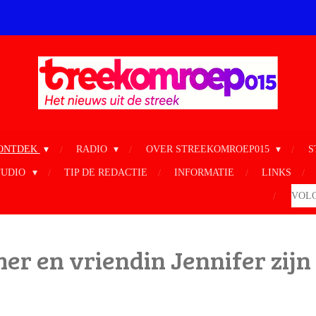
ONTDEK
RADIO
OVER STREEKOMROEP015
S
TUDIO
TIP DE REDACTIE
INFORMATIE
LINKS
VOLG
r en vriendin Jennifer zijn