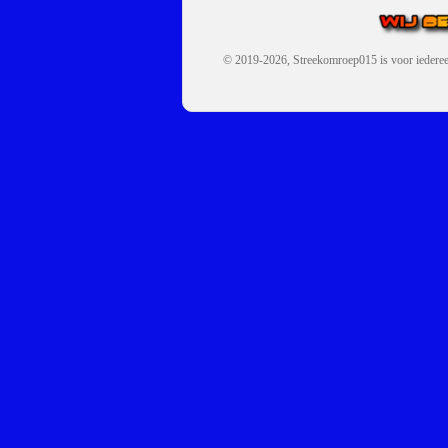
© 2019-2026, Streekomroep015
is voor iedere
OMROEP JURAINI IS EE
IS EEN BELANGRIJK OND
De zender richt zich op jonger
Wij brengen het nieuws uit de 
radiozender.
OMROEP JURAINI GAAT 
Zo zijn we online zeer actief,
en de Omroep Juraini App.
JURAINI TV RADIOBOX