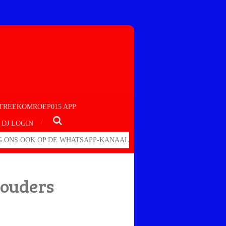
TREEKOMROEP015 APP
DJ LOGIN
 ONS OOK OP DE WHATSAPP-KANAAL
 ouders