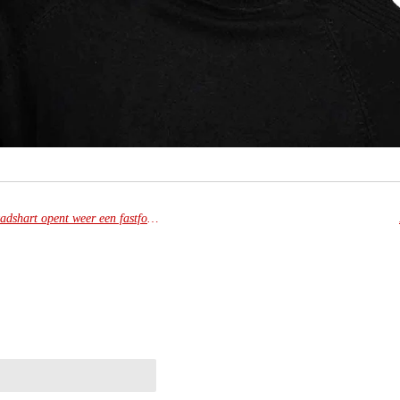
Lekker snacken: op deze plek in het Stadshart opent weer een fastfoodzaak