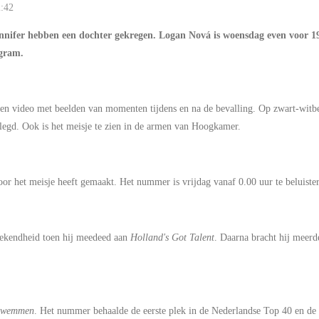
2:42
nifer hebben een dochter gekregen. Logan Nová is woensdag even voor 19.
agram.
en video met beelden van momenten tijdens en na de bevalling. Op zwart-witbe
legd. Ook is het meisje te zien in de armen van Hoogkamer.
voor het meisje heeft gemaakt. Het nummer is vrijdag vanaf 0.00 uur te beluiste
bekendheid toen hij meedeed aan
Holland's Got Talent
. Daarna bracht hij meerde
 zwemmen
. Het nummer behaalde de eerste plek in de Nederlandse Top 40 en de