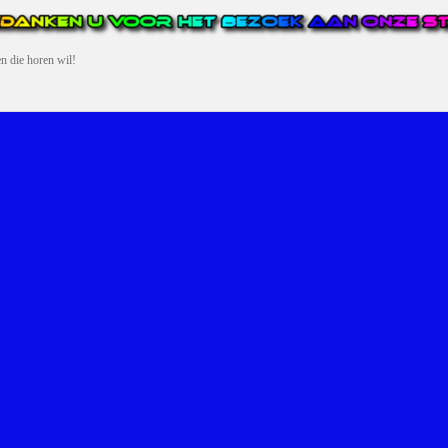
en die horen wil!
N VAN DE GROOTSTE EN POPULAIRSTE DIGITALE STREEKOMRO
ERDEEL VAN JURAINI RADIOHUIS NEDERLAND.
en, jongvolwassenen, volwassenen en we draaien vooral urban muziek als non-s
streek via radio en online. Via de website en onze nieuwsapp kun je ook online 
VERDER DAN ALLEEN RADIO.
 vergeet ons niet te volgen op Instagram, Facebook en Twitter. Ook hebben we