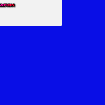
EP VOOR NEDERLAND EN
top.
luisteren naar onze
 ons eigen Omroep Juraini TV