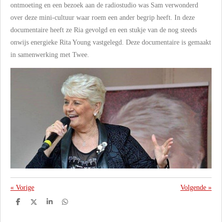
ontmoeting en een bezoek aan de radiostudio was Sam verwonderd
over deze mini-cultuur waar roem een ander begrip heeft. In deze
documentaire heeft ze Ria gevolgd en een stukje van de nog steeds
onwijs energieke Rita Young vastgelegd. Deze documentaire is gemaakt
in samenwerking met Twee.
«
Vorige
Volgende
»
D
D
S
D
e
e
h
e
l
e
a
l