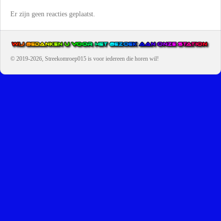
Er zijn geen reacties geplaatst.
© 2019-2026, Streekomroep015
is voor iedereen die horen wil!
OMROEP JURAINI IS EEN VAN DE GROOTSTE EN POPULAIRST
DIGITALE STREEKOMROEP VOOR NEDERLAND EN IS EEN
BELANGRIJK ONDERDEEL VAN JURAINI RADIOHUIS
NEDERLAND.
De zender richt zich op jongeren, jongvolwassenen, volwassenen en we draa
vooral urban muziek als non-stop.
Wij brengen het nieuws uit de streek via radio en online. Via de website en