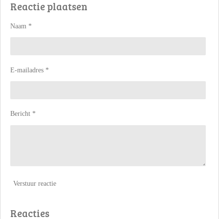
Reactie plaatsen
e
l
r
e
n
e
n
Naam *
E-mailadres *
Bericht *
Verstuur reactie
Reacties