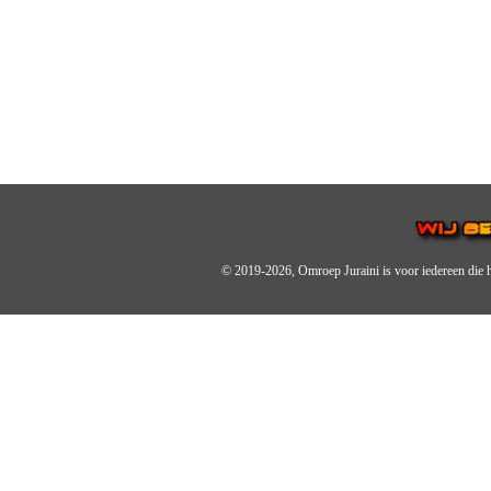
© 2019-2026, Omroep Juraini
is voor iedereen die 
OMROEP JURAINI IS EE
IS EEN BELANGRIJK OND
De zender richt zich op jonger
Wij brengen het nieuws uit de 