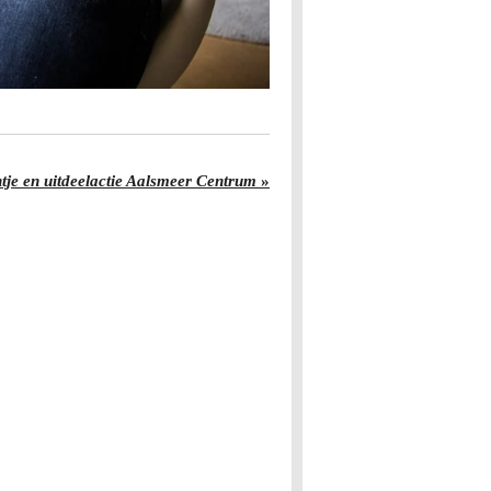
tje en uitdeelactie Aalsmeer Centrum
»