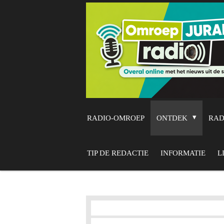
Ga
direct
naar
de
hoofdinhoud
RADIO-OMROEP
ONTDEK
RA
TIP DE REDACTIE
INFORMATIE
L