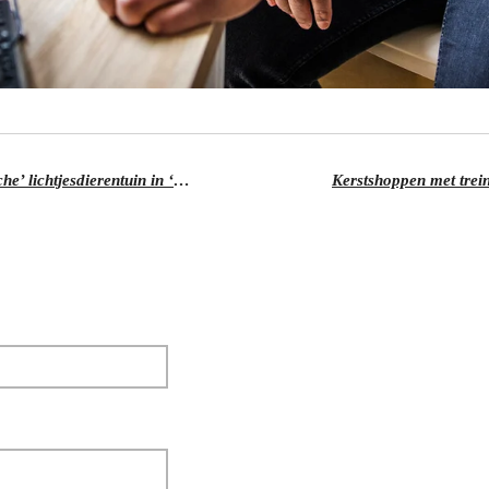
Vlaardingen sluit jaar af met ‘magische’ lichtjesdierentuin in ‘t Hof
Kerstshoppen met trein