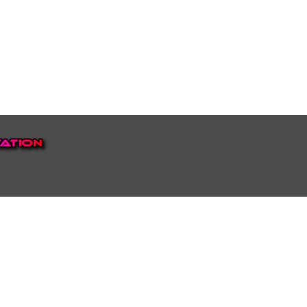
EP VOOR NEDERLAND EN
top.
luisteren naar onze