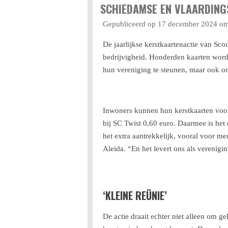
SCHIEDAMSE EN VLAARDING
Gepubliceerd op 17 december 2024 o
De jaarlijkse kerstkaartenactie van S
bedrijvigheid. Honderden kaarten worde
hun vereniging te steunen, maar ook om
Inwoners kunnen hun kerstkaarten voor 
bij SC Twist 0,60 euro. Daarmee is het 
het extra aantrekkelijk, vooral voor men
Aleida. “En het levert ons als verenig
‘KLEINE REÜNIE’
De actie draait echter niet alleen om g