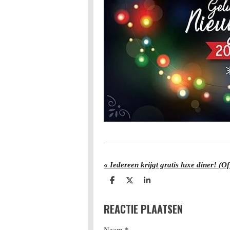
«
Iedereen krijgt gratis luxe diner! (Of
D
D
S
e
e
h
l
e
a
REACTIE PLAATSEN
e
l
r
n
e