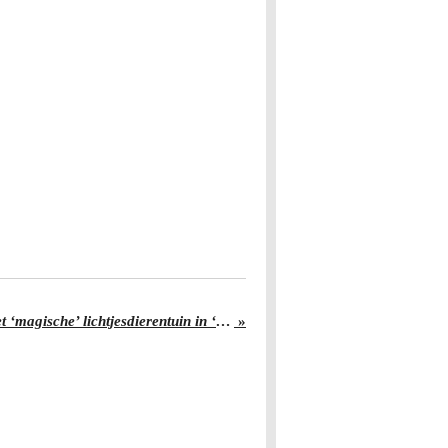
Vlaardingen sluit jaar af met ‘magische’ lichtjesdierentuin in ‘t Hof
»