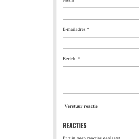
Naam *
E-mailadres *
Bericht *
Verstuur reactie
REACTIES
Er zijn geen reacties geplaatst.