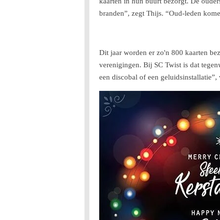
kaarten in hun buurt bezorgt. De ouders
branden”, zegt Thijs. “Oud-leden komen 
Dit jaar worden er zo'n 800 kaarten b
verenigingen. Bij SC Twist is dat tege
een discobal of een geluidsinstallatie”,