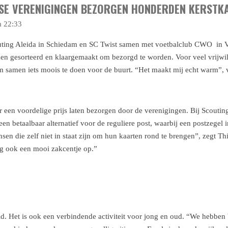
SE VERENIGINGEN BEZORGEN HONDERDEN KERSTK
m 22:33
couting Aleida in Schiedam en SC Twist samen met voetbalclub CWO in V
n gesorteerd en klaargemaakt om bezorgd te worden. Voor veel vrijwilli
 samen iets moois te doen voor de buurt. “Het maakt mij echt warm”, v
een voordelige prijs laten bezorgen door de verenigingen. Bij Scouting 
een betaalbaar alternatief voor de reguliere post, waarbij een postzegel
sen die zelf niet in staat zijn om hun kaarten rond te brengen”, zegt Thi
ing ook een mooi zakcentje op.”
eld. Het is ook een verbindende activiteit voor jong en oud. “We hebben