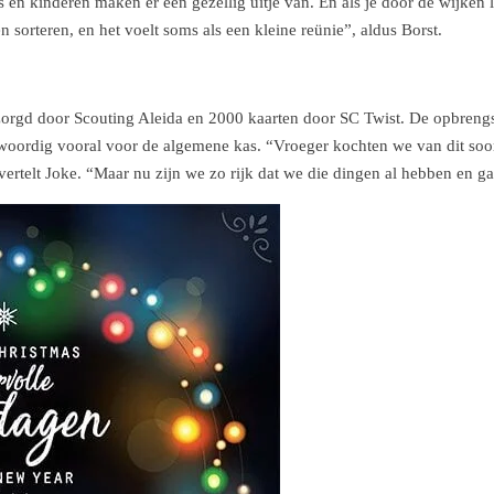
 en kinderen maken er een gezellig uitje van. En als je door de wijken 
sorteren, en het voelt soms als een kleine reünie”, aldus Borst.
ezorgd door Scouting Aleida en 2000 kaarten door SC Twist. De opbreng
nwoordig vooral voor de algemene kas. “Vroeger kochten we van dit soor
 vertelt Joke. “Maar nu zijn we zo rijk dat we die dingen al hebben en ga