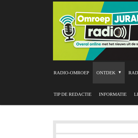
Ga
direct
naar
de
hoofdinhoud
RADIO-OMROEP
ONTDEK
RA
TIP DE REDACTIE
INFORMATIE
L