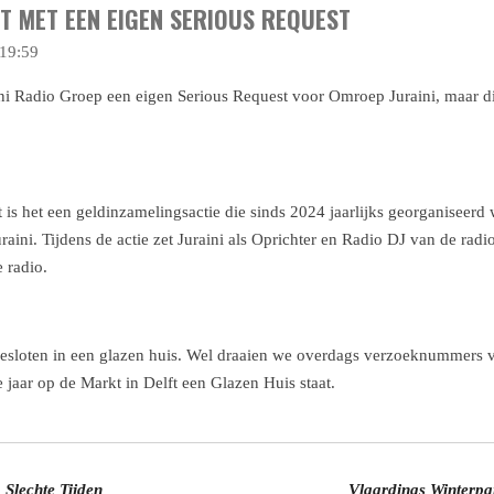
T MET EEN EIGEN SERIOUS REQUEST
19:59
ni Radio Groep een eigen Serious Request voor Omroep Juraini, maar dit
is het een geldinzamelingsactie die sinds 2024 jaarlijks georganiseerd
ini. Tijdens de actie zet Juraini als Oprichter en Radio DJ van de rad
e radio.
sloten in een glazen huis. Wel draaien we overdags verzoeknummers voor
e jaar op de Markt in Delft een Glazen Huis staat.
 Slechte Tijden
Vlaardings Winterpa