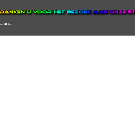
horen wil!
N VAN DE GROOTSTE EN POPULAIRSTE DIGITALE STREEKOMRO
ERDEEL VAN JURAINI RADIOHUIS NEDERLAND.
en, jongvolwassenen, volwassenen en we draaien vooral urban muziek als non-s
streek via radio en online. Via de website en onze nieuwsapp kun je ook online 
VERDER DAN ALLEEN RADIO.
 vergeet ons niet te volgen op Instagram, Facebook en Twitter. Ook hebben we
TV RadioBox! 7 dagen per week en 24 uur per dag zie je de lekkerste liedjes d