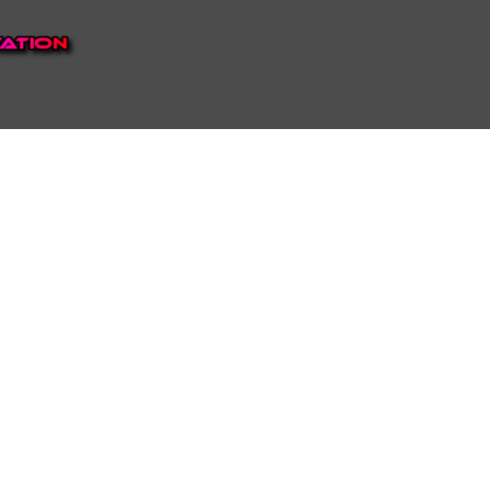
EP VOOR NEDERLAND EN
top.
luisteren naar onze
 ons eigen Omroep Juraini TV
ie Nederland te bieden heeft.