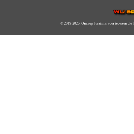
© 2019-2026, Omroep Juraini
is voor iedereen die 
OMROEP JURAINI IS EE
IS EEN BELANGRIJK OND
De zender richt zich op jonger
Wij brengen het nieuws uit de 
radiozender.
OMROEP JURAINI GAAT 
Zo zijn we online zeer actief,
en de Omroep Juraini App.
JURAINI TV RADIOBOX
Wij maken jouw dag op Juraini 