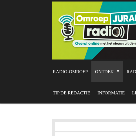
Ga
direct
naar
de
hoofdinhoud
RADIO-OMROEP
ONTDEK
RA
TIP DE REDACTIE
INFORMATIE
L