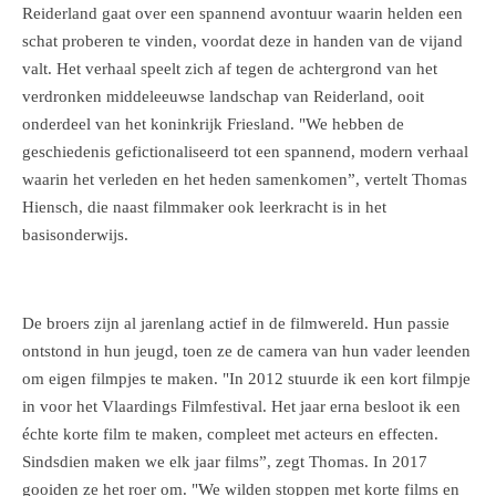
Reiderland gaat over een spannend avontuur waarin helden een
schat proberen te vinden, voordat deze in handen van de vijand
valt. Het verhaal speelt zich af tegen de achtergrond van het
verdronken middeleeuwse landschap van Reiderland, ooit
onderdeel van het koninkrijk Friesland. "We hebben de
geschiedenis gefictionaliseerd tot een spannend, modern verhaal
waarin het verleden en het heden samenkomen”, vertelt Thomas
Hiensch, die naast filmmaker ook leerkracht is in het
basisonderwijs.
De broers zijn al jarenlang actief in de filmwereld. Hun passie
ontstond in hun jeugd, toen ze de camera van hun vader leenden
om eigen filmpjes te maken. "In 2012 stuurde ik een kort filmpje
in voor het Vlaardings Filmfestival. Het jaar erna besloot ik een
échte korte film te maken, compleet met acteurs en effecten.
Sindsdien maken we elk jaar films”, zegt Thomas. In 2017
gooiden ze het roer om. "We wilden stoppen met korte films en