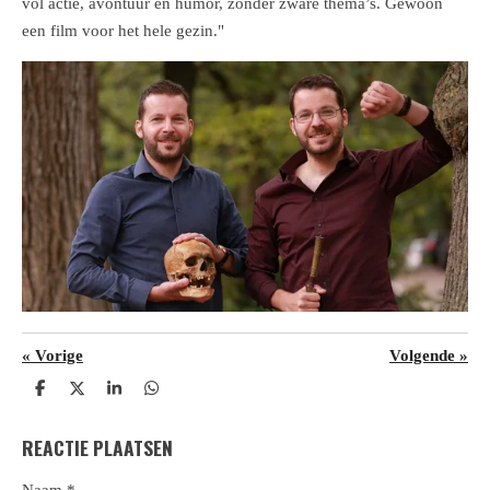
vol actie, avontuur en humor, zonder zware thema’s. Gewoon
een film voor het hele gezin."
«
Vorige
Volgende
»
D
D
S
D
e
e
h
e
l
e
a
l
REACTIE PLAATSEN
e
l
r
e
n
e
n
Naam *