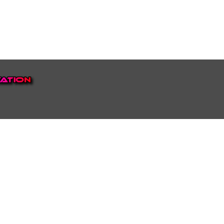
EP VOOR NEDERLAND EN
top.
luisteren naar onze