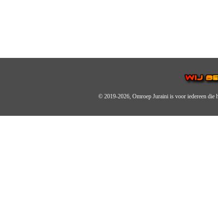
© 2019-2026, Omroep Juraini
is voor iedereen die 
OMROEP JURAINI IS EE
IS EEN BELANGRIJK OND
De zender richt zich op jonger
Wij brengen het nieuws uit de 
radiozender.
OMROEP JURAINI GAAT 