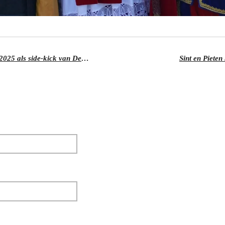
Joury van den Bos stopt per januari 2025 als side-kick van De Raini Show
Sint en Piete