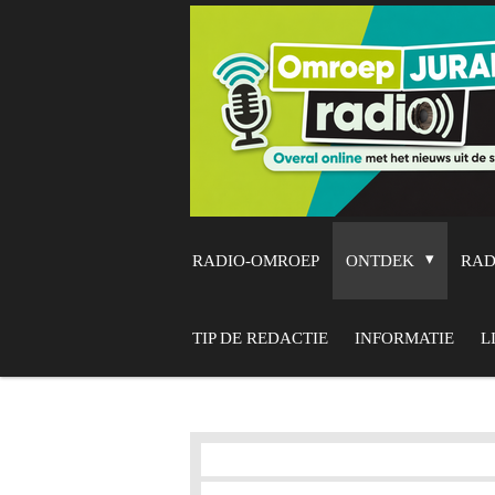
Ga
direct
naar
de
hoofdinhoud
RADIO-OMROEP
ONTDEK
RA
TIP DE REDACTIE
INFORMATIE
L