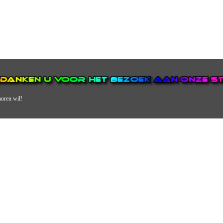
horen wil!
N VAN DE GROOTSTE EN POPULAIRSTE DIGITALE STREEKOMRO
ERDEEL VAN JURAINI RADIOHUIS NEDERLAND.
en, jongvolwassenen, volwassenen en we draaien vooral urban muziek als non-s
streek via radio en online. Via de website en onze nieuwsapp kun je ook online 
VERDER DAN ALLEEN RADIO.