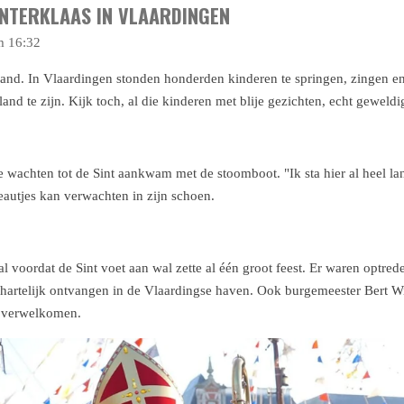
INTERKLAAS IN VLAARDINGEN
m 16:32
et land. In Vlaardingen stonden honderden kinderen te springen, zingen
nd te zijn. Kijk toch, al die kinderen met blije gezichten, echt geweldig
 wachten tot de Sint aankwam met de stoomboot. "Ik sta hier al heel lan
deautjes kan verwachten in zijn schoen.
l voordat de Sint voet aan wal zette al één groot feest. Er waren optre
s hartelijk ontvangen in de Vlaardingse haven. Ook burgemeester Bert Wi
 verwelkomen.