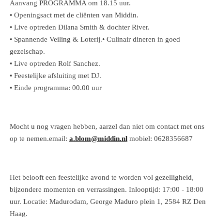
Aanvang PROGRAMMA om 18.15 uur.
• Openingsact met de cliënten van Middin.
• Live optreden Dilana Smith & dochter River.
• Spannende Veiling & Loterij.• Culinair dineren in goed
gezelschap.
• Live optreden Rolf Sanchez.
• Feestelijke afsluiting met DJ.
• Einde programma: 00.00 uur
Mocht u nog vragen hebben, aarzel dan niet om contact met ons
op te nemen.email:
a.blom@middin.nl
mobiel: 0628356687
Het belooft een feestelijke avond te worden vol gezelligheid,
bijzondere momenten en verrassingen. Inlooptijd: 17:00 - 18:00
uur. Locatie: Madurodam, George Maduro plein 1, 2584 RZ Den
Haag.