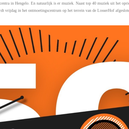
entra in Hengelo.
En natuurlijk is er muziek.
Naast top 40 muziek uit het opri
dt vrijdag
in het ontmoetingscentrum
op het terrein van de
LosserHof
afgeslot