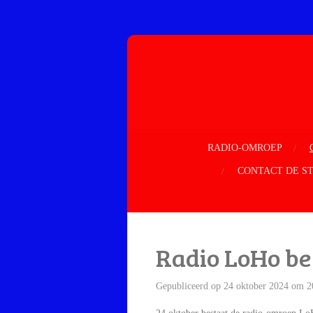
Ga
direct
naar
de
hoofdinhoud
RADIO-OMROEP
CONTACT DE S
Radio LoHo be
Gepubliceerd op 24 oktober 2024 om 2