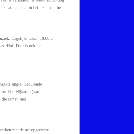
 veel is veranderd
,
is Radio
LoHo
nog
24
staat helemaal
in het teken van het
uziek. Dagelijks tussen 10.00 en
sserHof
.
Daar is ook het
maakte
jingle
.
Gedurende
 met Ben Nijkamp (van
n
die
samen met
werken met de net opgerichte