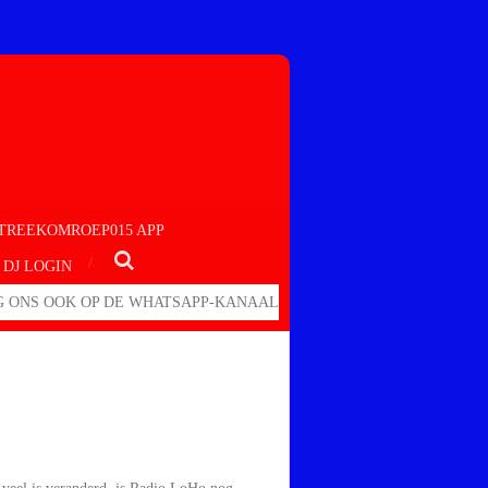
TREEKOMROEP015 APP
DJ LOGIN
 ONS OOK OP DE WHATSAPP-KANAAL