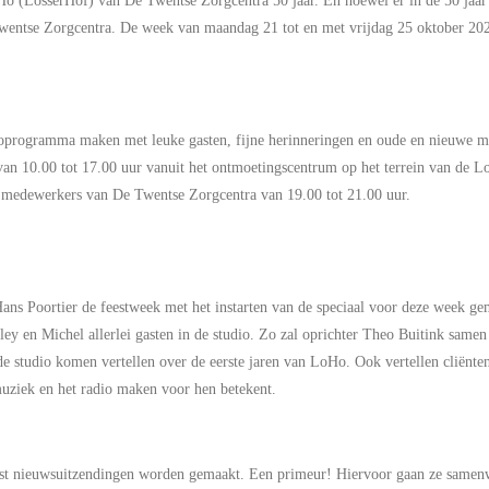
H
o
(
LosserHof
)
van De Twentse Zorgcentra
50 jaar
. En hoewel er in de 50 jaar
wentse Zorgcentra.
De week van maandag 21 tot en met vrijdag 25 oktober 20
adioprogramma maken
met leuke gasten, fijne herinneringen en
oude en nieuwe
m
van 10
.00
tot 1
7
.00
uur vanuit het
o
ntmoetingscentrum
op het terrein van de
Lo
en medewerkers van De Twentse
Zorgcentra
van
19.00 tot 21.00 uur.
Hans
Poortier
de feestweek
met
het
instarten
van
de speciaal voor deze week ge
ley
en Michel
allerlei gasten in de studio. Zo
zal oprichter Theo
Buitink
samen
de studio
komen vertellen over de eerste jaren van
LoHo
.
Ook
vertellen
cli
ë
nte
ziek en het radio
maken voor hen beteken
t
.
erst nieuwsuitzendingen worden gemaakt. Een primeur! Hiervoor gaan ze samen