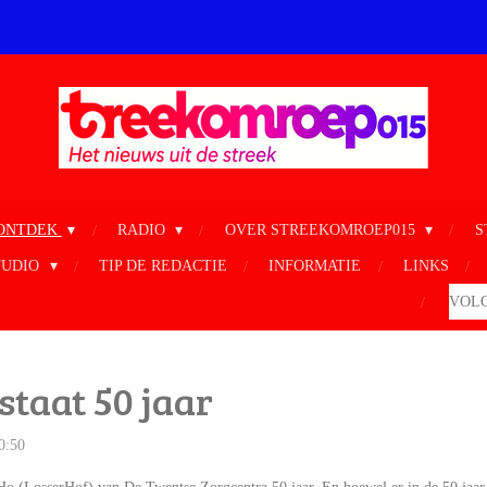
ONTDEK
RADIO
OVER STREEKOMROEP015
S
TUDIO
TIP DE REDACTIE
INFORMATIE
LINKS
VOLG
staat 50 jaar
0:50