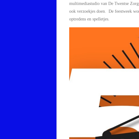
multimediastudio van De Twentse Zorgc
ook verzoekjes doen.
De feestweek wor
optredens en spelletjes.