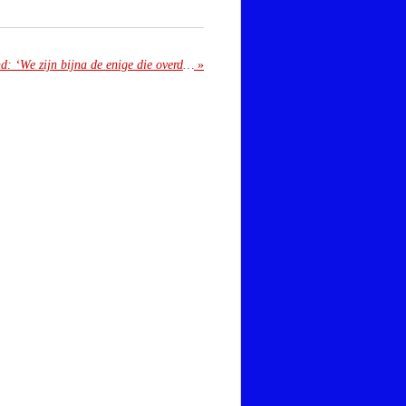
Steeds minder cafés in Nederland: ‘We zijn bijna de enige die overdag open zijn’
»