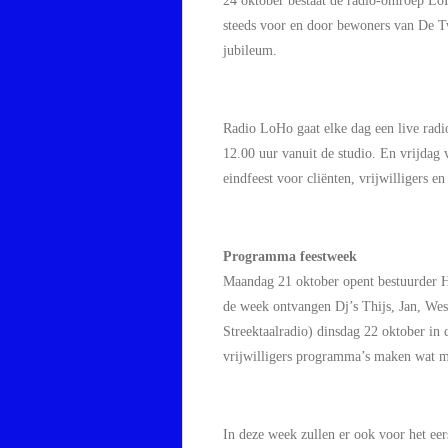
24
oktobe
r bestaat
de radio-omroep
Lo
steeds voor en door
bewoners van De T
jubileum.
Radio
LoHo
gaat elke dag een live r
12.00
uur
vanuit de studio
. E
n vrijdag 
eindfeest
voor
cliënten
, vrijwilligers 
Programma feestwee
k
Ma
andag
21 oktober
open
t
bestuurder 
de
week
ontvangen
Dj’s
Thijs
, Jan
, Wes
Streektaalradio)
dinsdag
22 oktober in 
vrijwilligers
programma’s maken wat mu
In deze week zullen er ook voor het e