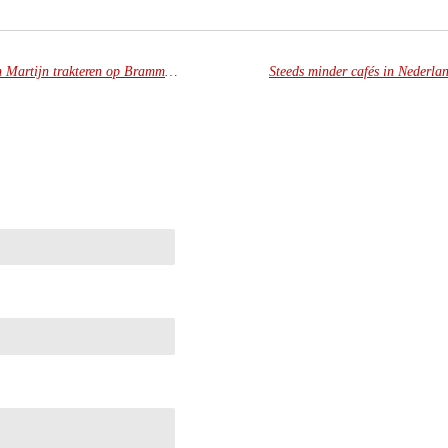
Bram Ladage Delft viert feest: Kim en Martijn trakteren op Brammetjes voor 1 euro