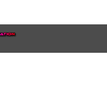
EP VOOR NEDERLAND EN
top.
luisteren naar onze
 ons eigen Omroep Juraini TV