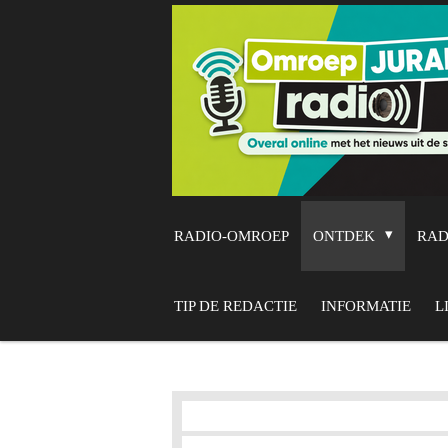
Ga
direct
naar
de
hoofdinhoud
RADIO-OMROEP
ONTDEK
RA
TIP DE REDACTIE
INFORMATIE
L