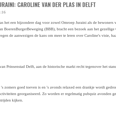
RAINI: CAROLINE VAN DER PLAS IN DELFT
1:16
as het een bijzondere dag voor zowel Omroep Juraini als de bewoners
van BoerenBurgerBeweging (BBB), bracht een bezoek aan het gezellige
kregen de aanwezigen de kans om meer te leren over Caroline's visie, h
van Prinsenstad Delft, aan de historische markt recht tegenover het st
et 's zomers goed toeven is en 's avonds relaxed een drankje wordt ged
i activiteiten georganiseerd. Zo worden er regelmatig pubquiz avonden g
trijden kijken.