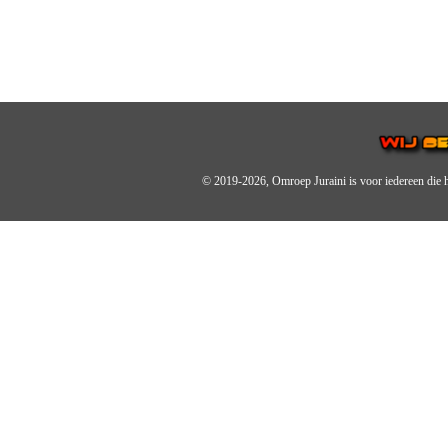
© 2019-2026, Omroep Juraini
is voor iedereen die 
OMROEP JURAINI IS EE
IS EEN BELANGRIJK OND
De zender richt zich op jonger
Wij brengen het nieuws uit de 
radiozender.
OMROEP JURAINI GAAT 
Zo zijn we online zeer actief,