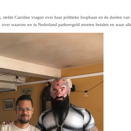
cht, stelde Caroline vragen over haar politieke loopbaan en de doelen v
k over waarom we in Nederland parkeergeld moeten betalen en waar alles