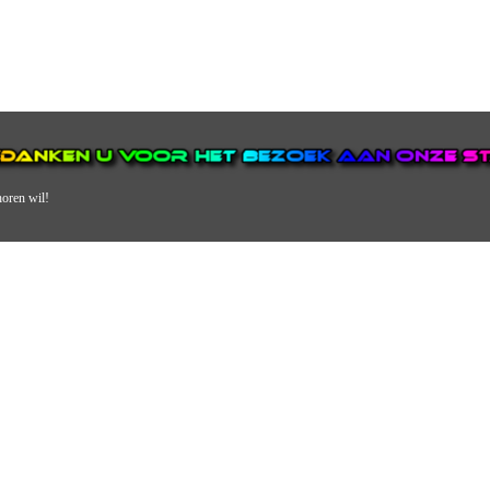
horen wil!
N VAN DE GROOTSTE EN POPULAIRSTE DIGITALE STREEKOMRO
ERDEEL VAN JURAINI RADIOHUIS NEDERLAND.
en, jongvolwassenen, volwassenen en we draaien vooral urban muziek als non-s
streek via radio en online. Via de website en onze nieuwsapp kun je ook online 
VERDER DAN ALLEEN RADIO.
 vergeet ons niet te volgen op Instagram, Facebook en Twitter. Ook hebben we