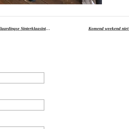
Zanger Yves Berendse treedt op bij Vlaardingse Sinterklaasintocht
Komend weekend niet 