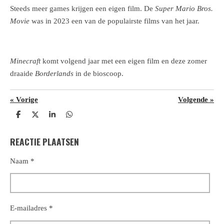
Steeds meer games krijgen een eigen film. De
Super Mario Bros.
Movie
was in 2023 een van de populairste films van het jaar.
Minecraft
komt volgend jaar met een eigen film en deze zomer
draaide
Borderlands
in de bioscoop.
«
Vorige
Volgende
»
D
D
S
D
e
e
h
e
l
e
a
l
REACTIE PLAATSEN
e
l
r
e
n
e
n
Naam *
E-mailadres *