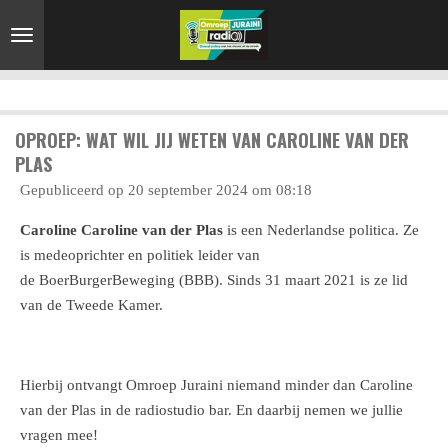
Ga
direct
naar
de
hoofdinhoud
OPROEP: WAT WIL JIJ WETEN VAN CAROLINE VAN DER
PLAS
Gepubliceerd op 20 september 2024 om 08:18
Caroline Caroline van der Plas
is een
Nederlandse
politica. Ze
is medeoprichter en
politiek leider
van
de
BoerBurgerBeweging
(BBB). Sinds 31 maart 2021 is ze lid
van de
Tweede Kamer.
Hierbij ontvangt Omroep Juraini niemand minder dan Caroline
van der Plas in de radiostudio bar. En daarbij nemen we jullie
vragen mee!