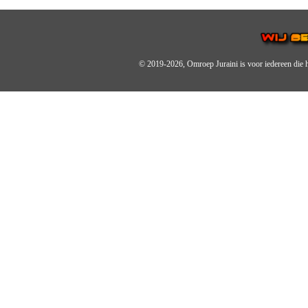
© 2019-2026, Omroep Juraini
is voor iedereen die 
OMROEP JURAINI IS EE
IS EEN BELANGRIJK OND
De zender richt zich op jonger
Wij brengen het nieuws uit de 
radiozender.
OMROEP JURAINI GAAT 
Zo zijn we online zeer actief,
en de Omroep Juraini App.
JURAINI TV RADIOBOX
Wij maken jouw dag op Juraini 