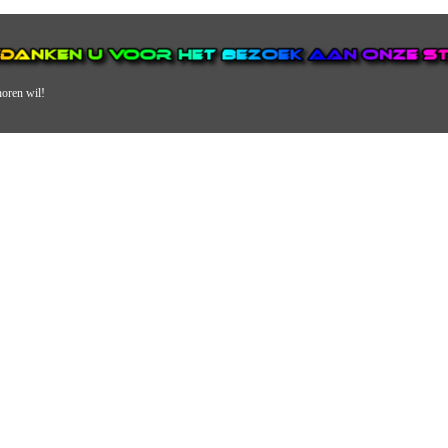
horen wil!
N VAN DE GROOTSTE EN POPULAIRSTE DIGITALE STREEKOMRO
ERDEEL VAN JURAINI RADIOHUIS NEDERLAND.
en, jongvolwassenen, volwassenen en we draaien vooral urban muziek als non-s
streek via radio en online. Via de website en onze nieuwsapp kun je ook online 
VERDER DAN ALLEEN RADIO.
 vergeet ons niet te volgen op Instagram, Facebook en Twitter. Ook hebben we
TV RadioBox! 7 dagen per week en 24 uur per dag zie je de lekkerste liedjes d