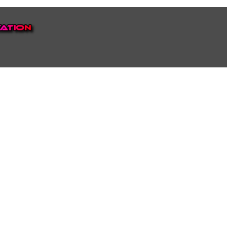
EP VOOR NEDERLAND EN
top.
luisteren naar onze
 ons eigen Omroep Juraini TV
ie Nederland te bieden heeft.