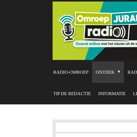
Ga
direct
naar
de
hoofdinhoud
RADIO-OMROEP
ONTDEK
RA
TIP DE REDACTIE
INFORMATIE
L