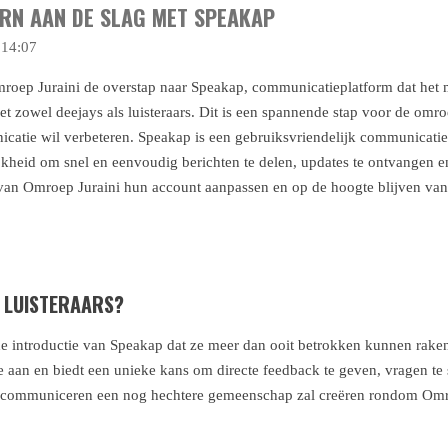
ERN AAN DE SLAG MET SPEAKAP
 14:07
roep Juraini de overstap naar Speakap, communicatieplatform dat het
 zowel deejays als luisteraars. Dit is een spannende stap voor de omroe
atie wil verbeteren. Speakap is een gebruiksvriendelijk communicatie
jkheid om snel en eenvoudig berichten te delen, updates te ontvangen en
van Omroep Juraini hun account aanpassen en op de hoogte blijven van
E LUISTERAARS?
de introductie van Speakap dat ze meer dan ooit betrokken kunnen rake
e aan en biedt een unieke kans om directe feedback te geven, vragen te 
 communiceren een nog hechtere gemeenschap zal creëren rondom Omro