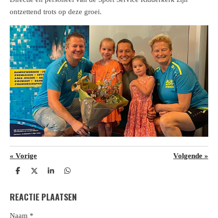
ontzettend trots op deze groei.
«
Vorige
Volgende
»
D
D
S
D
e
e
h
e
l
e
a
l
REACTIE PLAATSEN
e
l
r
e
n
e
n
Naam *